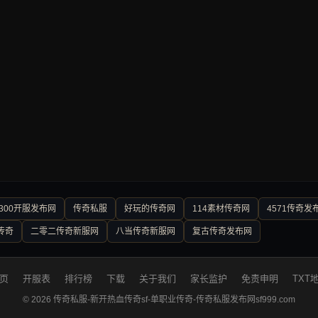
300开服发布网
传奇私服
好玩的传奇网
114素材传奇网
4571传奇发
传奇
二零二传奇新服网
八当传奇新服网
复古传奇发布网
页
开服表
排行榜
下载
关于我们
家长监护
免责申明
TXT
© 2026 传奇私服-新开热血传奇sf-单职业传奇-传奇私服发布网sf999.com