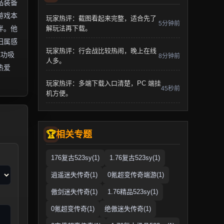
品装备
游戏本
玩家热评：截图看起来完整，适合先了
5分钟前
伴。他
解玩法再下载。
归属感
玩家热评：行会战比较热闹，晚上在线
成功吸
8分钟前
人多。
热爱
玩家热评：多端下载入口清楚，PC 端挂
45秒前
机方便。
相关专题
176复古523sy(1)
1.76复古523sy(1)
逍遥迷失传奇(1)
0氪超变传奇端游(1)
傲剑迷失传奇(1)
1.76精品523sy(1)
0氪超变传奇(1)
绝傲迷失传奇(1)