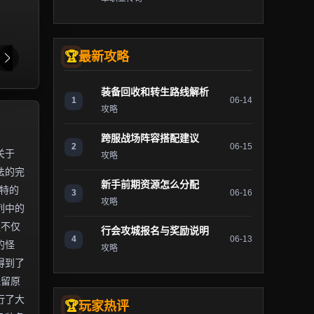
最新攻略
装备回收和转生路线解析
1
06-14
攻略
跨服战场阵容搭配建议
2
06-15
关于
攻略
法的完
新手前期资源怎么分配
独特的
3
06-16
攻略
列中的
服不仅
行会攻城报名与奖励说明
4
06-13
的怪
攻略
得到了
保留原
行了大
玩家热评