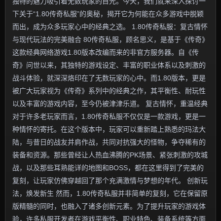
独特的魅力吸引着无数玩家的目光。今天，我们就来深入探讨一
下关于“1.80传奇私服”的奥秘，揭开它为何能在众多游戏中脱颖
而出，成为众多玩家心中的经典之选。 1.80传奇私服：复古情怀
与现代玩法的完美融合 80传奇私服，顾名思义，是基于《传奇》
这款经典网络游戏1.80版本改编而来的非官方服务器。自《传
奇》问世以来，其独特的游戏设定、丰富的职业体系以及刺激的
战斗体验，就深深烙印在了无数玩家的心中。而1.80版本，更是
被广大玩家视为《传奇》系列中的经典之作，其平衡性、耐玩性
以及丰富的游戏内容，至今仍被津津乐道。 复古情怀，重温经典
对于许多老玩家而言，1.80传奇私服不仅仅是一款游戏，更是一
种情怀的寄托。在这个版本中，玩家可以重新踏上熟悉的玛法大
陆，与昔日的战友并肩作战，共同对抗强大的怪物，争夺稀有的
装备和资源。那些曾经让人热血沸腾的PK场景、紧张刺激的攻城
战，以及那些耳熟能详的地图和BOSS，都在这里得到了完美的
复刻，让玩家仿佛穿越回了那个充满激情与梦想的年代。 创新玩
法，焕发新生 然而，1.80传奇私服并非简单的复刻，它在保留原
版精髓的同时，也融入了诸多创新元素。为了提升玩家的游戏体
验，许多私服开发者在游戏平衡性、职业特色、装备系统等方面