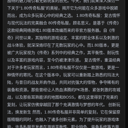
独特的魅力吸引着无数玩家的目光。今天，我们就来深入探讨一
下关于“1.80传奇私服”的奥秘，揭开它为何能在众多游戏中脱颖
而出，成为众多玩家心中的经典之选。 1.80传奇私服：复古情怀
与现代玩法的完美融合 80传奇私服，顾名思义，是基于《传奇》
这款经典网络游戏1.80版本改编而来的非官方服务器。自《传
奇》问世以来，其独特的游戏设定、丰富的职业体系以及刺激的
战斗体验，就深深烙印在了无数玩家的心中。而1.80版本，更是
被广大玩家视为《传奇》系列中的经典之作，其平衡性、耐玩性
以及丰富的游戏内容，至今仍被津津乐道。 复古情怀，重温经典
对于许多老玩家而言，1.80传奇私服不仅仅是一款游戏，更是一
种情怀的寄托。在这个版本中，玩家可以重新踏上熟悉的玛法大
陆，与昔日的战友并肩作战，共同对抗强大的怪物，争夺稀有的
装备和资源。那些曾经让人热血沸腾的PK场景、紧张刺激的攻城
战，以及那些耳熟能详的地图和BOSS，都在这里得到了完美的
复刻，让玩家仿佛穿越回了那个充满激情与梦想的年代。 创新玩
法，焕发新生 然而，1.80传奇私服并非简单的复刻，它在保留原
版精髓的同时，也融入了诸多创新元素。为了提升玩家的游戏体
验，许多私服开发者在游戏平衡性、职业特色、装备系统等方面