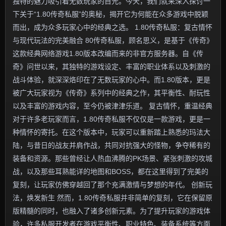
独特的魅力吸引着无数玩家的目光。今天，我们就来深入探讨一
下关于“1.80传奇私服”的奥秘，揭开它为何能在众多游戏中脱颖
而出，成为众多玩家心中的经典之选。 1.80传奇私服：复古情怀
与现代玩法的完美融合 80传奇私服，顾名思义，是基于《传奇》
这款经典网络游戏1.80版本改编而来的非官方服务器。自《传
奇》问世以来，其独特的游戏设定、丰富的职业体系以及刺激的
战斗体验，就深深烙印在了无数玩家的心中。而1.80版本，更是
被广大玩家视为《传奇》系列中的经典之作，其平衡性、耐玩性
以及丰富的游戏内容，至今仍被津津乐道。 复古情怀，重温经典
对于许多老玩家而言，1.80传奇私服不仅仅是一款游戏，更是一
种情怀的寄托。在这个版本中，玩家可以重新踏上熟悉的玛法大
陆，与昔日的战友并肩作战，共同对抗强大的怪物，争夺稀有的
装备和资源。那些曾经让人热血沸腾的PK场景、紧张刺激的攻城
战，以及那些耳熟能详的地图和BOSS，都在这里得到了完美的
复刻，让玩家仿佛穿越回了那个充满激情与梦想的年代。 创新玩
法，焕发新生 然而，1.80传奇私服并非简单的复刻，它在保留原
版精髓的同时，也融入了诸多创新元素。为了提升玩家的游戏体
验，许多私服开发者在游戏平衡性、职业特色、装备系统等方面