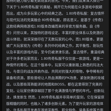
独特的魅力吸引着无数玩家的目光。今天，我们就来深入探讨一
下关于“1.80传奇私服”的奥秘，揭开它为何能在众多游戏中脱颖
而出，成为众多玩家心中的经典之选。 1.80传奇私服：复古情怀
与现代玩法的完美融合 80传奇私服，顾名思义，是基于《传奇》
这款经典网络游戏1.80版本改编而来的非官方服务器。自《传
奇》问世以来，其独特的游戏设定、丰富的职业体系以及刺激的
战斗体验，就深深烙印在了无数玩家的心中。而1.80版本，更是
被广大玩家视为《传奇》系列中的经典之作，其平衡性、耐玩性
以及丰富的游戏内容，至今仍被津津乐道。 复古情怀，重温经典
对于许多老玩家而言，1.80传奇私服不仅仅是一款游戏，更是一
种情怀的寄托。在这个版本中，玩家可以重新踏上熟悉的玛法大
陆，与昔日的战友并肩作战，共同对抗强大的怪物，争夺稀有的
装备和资源。那些曾经让人热血沸腾的PK场景、紧张刺激的攻城
战，以及那些耳熟能详的地图和BOSS，都在这里得到了完美的
复刻，让玩家仿佛穿越回了那个充满激情与梦想的年代。 创新玩
法，焕发新生 然而，1.80传奇私服并非简单的复刻，它在保留原
版精髓的同时，也融入了诸多创新元素。为了提升玩家的游戏体
验，许多私服开发者在游戏平衡性、职业特色、装备系统等方面