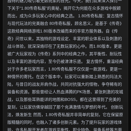
独特的魅力吸引着无数玩家的目光。今天，我们就来深入探讨一
下关于“1.80传奇私服”的奥秘，揭开它为何能在众多游戏中脱颖
而出，成为众多玩家心中的经典之选。 1.80传奇私服：复古情怀
与现代玩法的完美融合 80传奇私服，顾名思义，是基于《传奇》
这款经典网络游戏1.80版本改编而来的非官方服务器。自《传
奇》问世以来，其独特的游戏设定、丰富的职业体系以及刺激的
战斗体验，就深深烙印在了无数玩家的心中。而1.80版本，更是
被广大玩家视为《传奇》系列中的经典之作，其平衡性、耐玩性
以及丰富的游戏内容，至今仍被津津乐道。 复古情怀，重温经典
对于许多老玩家而言，1.80传奇私服不仅仅是一款游戏，更是一
种情怀的寄托。在这个版本中，玩家可以重新踏上熟悉的玛法大
陆，与昔日的战友并肩作战，共同对抗强大的怪物，争夺稀有的
装备和资源。那些曾经让人热血沸腾的PK场景、紧张刺激的攻城
战，以及那些耳熟能详的地图和BOSS，都在这里得到了完美的
复刻，让玩家仿佛穿越回了那个充满激情与梦想的年代。 创新玩
法，焕发新生 然而，1.80传奇私服并非简单的复刻，它在保留原
版精髓的同时，也融入了诸多创新元素。为了提升玩家的游戏体
验，许多私服开发者在游戏平衡性、职业特色、装备系统等方面