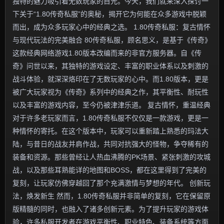
独特的魅力吸引着无数玩家的目光。今天，我们就来深入探讨一
下关于“1.80传奇私服”的奥秘，揭开它为何能在众多游戏中脱颖
而出，成为众多玩家心中的经典之选。 1.80传奇私服：复古情怀
与现代玩法的完美融合 80传奇私服，顾名思义，是基于《传奇》
这款经典网络游戏1.80版本改编而来的非官方服务器。自《传
奇》问世以来，其独特的游戏设定、丰富的职业体系以及刺激的
战斗体验，就深深烙印在了无数玩家的心中。而1.80版本，更是
被广大玩家视为《传奇》系列中的经典之作，其平衡性、耐玩性
以及丰富的游戏内容，至今仍被津津乐道。 复古情怀，重温经典
对于许多老玩家而言，1.80传奇私服不仅仅是一款游戏，更是一
种情怀的寄托。在这个版本中，玩家可以重新踏上熟悉的玛法大
陆，与昔日的战友并肩作战，共同对抗强大的怪物，争夺稀有的
装备和资源。那些曾经让人热血沸腾的PK场景、紧张刺激的攻城
战，以及那些耳熟能详的地图和BOSS，都在这里得到了完美的
复刻，让玩家仿佛穿越回了那个充满激情与梦想的年代。 创新玩
法，焕发新生 然而，1.80传奇私服并非简单的复刻，它在保留原
版精髓的同时，也融入了诸多创新元素。为了提升玩家的游戏体
验，许多私服开发者在游戏平衡性、职业特色、装备系统等方面