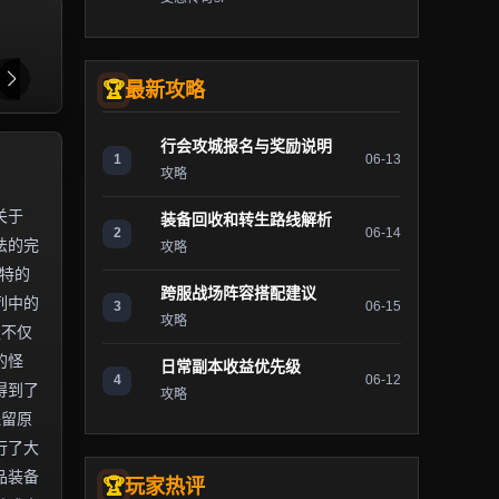
最新攻略
行会攻城报名与奖励说明
1
06-13
攻略
关于
装备回收和转生路线解析
2
06-14
法的完
攻略
独特的
跨服战场阵容搭配建议
列中的
3
06-15
攻略
服不仅
的怪
日常副本收益优先级
4
06-12
得到了
攻略
保留原
行了大
品装备
玩家热评