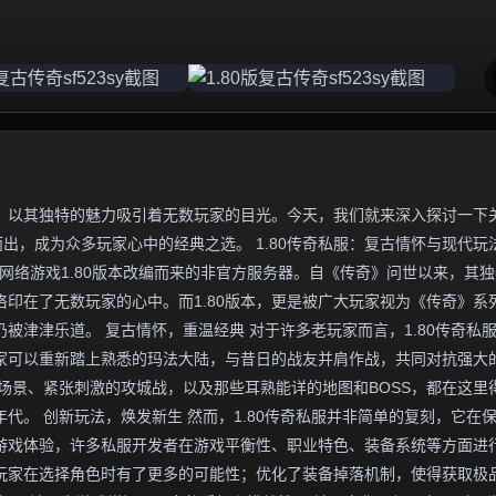
，以其独特的魅力吸引着无数玩家的目光。今天，我们就来深入探讨一下
而出，成为众多玩家心中的经典之选。 1.80传奇私服：复古情怀与现代玩
网络游戏1.80版本改编而来的非官方服务器。自《传奇》问世以来，其
印在了无数玩家的心中。而1.80版本，更是被广大玩家视为《传奇》系
被津津乐道。 复古情怀，重温经典 对于许多老玩家而言，1.80传奇私
家可以重新踏上熟悉的玛法大陆，与昔日的战友并肩作战，共同对抗强大
场景、紧张刺激的攻城战，以及那些耳熟能详的地图和BOSS，都在这里
代。 创新玩法，焕发新生 然而，1.80传奇私服并非简单的复刻，它在
游戏体验，许多私服开发者在游戏平衡性、职业特色、装备系统等方面进
玩家在选择角色时有了更多的可能性；优化了装备掉落机制，使得获取极