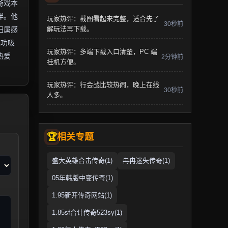
游戏本
伴。他
玩家热评：截图看起来完整，适合先了
30秒前
解玩法再下载。
归属感
成功吸
玩家热评：多端下载入口清楚，PC 端
热爱
2分钟前
挂机方便。
玩家热评：行会战比较热闹，晚上在线
30秒前
人多。
相关专题
盛大英雄合击传奇(1)
冉冉迷失传奇(1)
05年韩版中变传奇(1)
1.95新开传奇网站(1)
1.85sf合计传奇523sy(1)