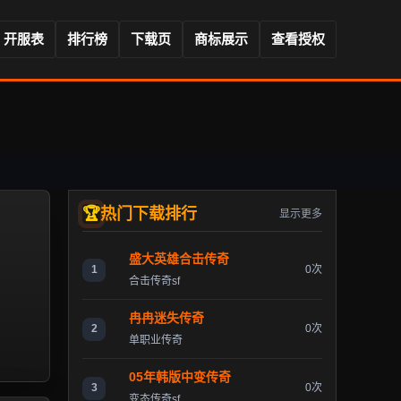
开服表
排行榜
下载页
商标展示
查看授权
热门下载排行
显示更多
盛大英雄合击传奇
1
0次
合击传奇sf
冉冉迷失传奇
2
0次
单职业传奇
05年韩版中变传奇
3
0次
变态传奇sf