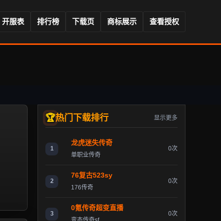
开服表
排行榜
下载页
商标展示
查看授权
热门下载排行
显示更多
龙虎迷失传奇
1
0次
单职业传奇
76复古523sy
2
0次
176传奇
0氪传奇超变直播
3
0次
变态传奇sf