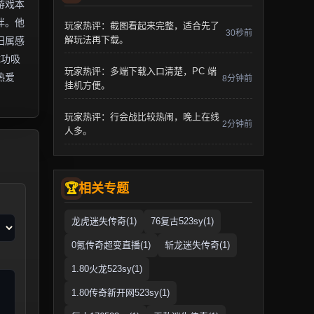
游戏本
伴。他
玩家热评：截图看起来完整，适合先了
30秒前
解玩法再下载。
归属感
成功吸
玩家热评：多端下载入口清楚，PC 端
热爱
8分钟前
挂机方便。
玩家热评：行会战比较热闹，晚上在线
2分钟前
人多。
相关专题
龙虎迷失传奇(1)
76复古523sy(1)
0氪传奇超变直播(1)
斩龙迷失传奇(1)
1.80火龙523sy(1)
1.80传奇新开网523sy(1)