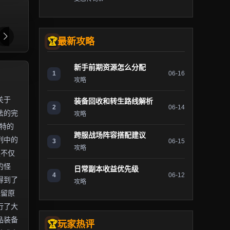
最新攻略
新手前期资源怎么分配
1
06-16
攻略
关于
装备回收和转生路线解析
2
06-14
法的完
攻略
独特的
跨服战场阵容搭配建议
列中的
3
06-15
攻略
服不仅
的怪
日常副本收益优先级
4
06-12
得到了
攻略
保留原
行了大
品装备
玩家热评