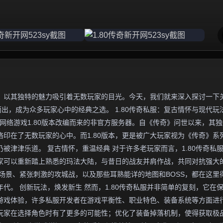
，以其独特的魅力吸引着无数玩家的目光。今天，我们就来深入探讨一下
而出，成为众多玩家心中的经典之选。 1.80传奇私服：复古情怀与现代玩
网络游戏1.80版本改编而来的非官方服务器。自《传奇》问世以来，其
印在了无数玩家的心中。而1.80版本，更是被广大玩家视为《传奇》系
被津津乐道。 复古情怀，重温经典 对于许多老玩家而言，1.80传奇私
家可以重新踏上熟悉的玛法大陆，与昔日的战友并肩作战，共同对抗强大
场景、紧张刺激的攻城战，以及那些耳熟能详的地图和BOSS，都在这里
代。 创新玩法，焕发新生 然而，1.80传奇私服并非简单的复刻，它在
游戏体验，许多私服开发者在游戏平衡性、职业特色、装备系统等方面进
玩家在选择角色时有了更多的可能性；优化了装备掉落机制，使得获取极