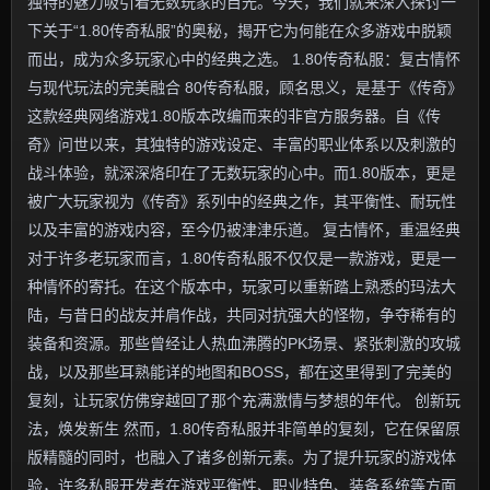
独特的魅力吸引着无数玩家的目光。今天，我们就来深入探讨一
下关于“1.80传奇私服”的奥秘，揭开它为何能在众多游戏中脱颖
而出，成为众多玩家心中的经典之选。 1.80传奇私服：复古情怀
与现代玩法的完美融合 80传奇私服，顾名思义，是基于《传奇》
这款经典网络游戏1.80版本改编而来的非官方服务器。自《传
奇》问世以来，其独特的游戏设定、丰富的职业体系以及刺激的
战斗体验，就深深烙印在了无数玩家的心中。而1.80版本，更是
被广大玩家视为《传奇》系列中的经典之作，其平衡性、耐玩性
以及丰富的游戏内容，至今仍被津津乐道。 复古情怀，重温经典
对于许多老玩家而言，1.80传奇私服不仅仅是一款游戏，更是一
种情怀的寄托。在这个版本中，玩家可以重新踏上熟悉的玛法大
陆，与昔日的战友并肩作战，共同对抗强大的怪物，争夺稀有的
装备和资源。那些曾经让人热血沸腾的PK场景、紧张刺激的攻城
战，以及那些耳熟能详的地图和BOSS，都在这里得到了完美的
复刻，让玩家仿佛穿越回了那个充满激情与梦想的年代。 创新玩
法，焕发新生 然而，1.80传奇私服并非简单的复刻，它在保留原
版精髓的同时，也融入了诸多创新元素。为了提升玩家的游戏体
验，许多私服开发者在游戏平衡性、职业特色、装备系统等方面