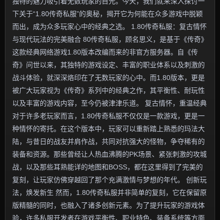
独特的魅力吸引着无数玩家的目光。今天，我们就来深入探讨一
下关于“1.80传奇私服”的奥秘，揭开它为何能在众多游戏中脱颖
而出，成为众多玩家心中的经典之选。 1.80传奇私服：复古情怀
与现代玩法的完美融合 80传奇私服，顾名思义，是基于《传奇》
这款经典网络游戏1.80版本改编而来的非官方服务器。自《传
奇》问世以来，其独特的游戏设定、丰富的职业体系以及刺激的
战斗体验，就深深烙印在了无数玩家的心中。而1.80版本，更是
被广大玩家视为《传奇》系列中的经典之作，其平衡性、耐玩性
以及丰富的游戏内容，至今仍被津津乐道。 复古情怀，重温经典
对于许多老玩家而言，1.80传奇私服不仅仅是一款游戏，更是一
种情怀的寄托。在这个版本中，玩家可以重新踏上熟悉的玛法大
陆，与昔日的战友并肩作战，共同对抗强大的怪物，争夺稀有的
装备和资源。那些曾经让人热血沸腾的PK场景、紧张刺激的攻城
战，以及那些耳熟能详的地图和BOSS，都在这里得到了完美的
复刻，让玩家仿佛穿越回了那个充满激情与梦想的年代。 创新玩
法，焕发新生 然而，1.80传奇私服并非简单的复刻，它在保留原
版精髓的同时，也融入了诸多创新元素。为了提升玩家的游戏体
验，许多私服开发者在游戏平衡性、职业特色、装备系统等方面