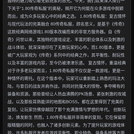
独特的魅力吸引着无数玩家的目光。今天，我们就来深入探讨一
下关于“1.80传奇私服”的奥秘，揭开它为何能在众多游戏中脱颖
而出，成为众多玩家心中的经典之选。 1.80传奇私服：复古情怀
与现代玩法的完美融合 80传奇私服，顾名思义，是基于《传奇》
这款经典网络游戏1.80版本改编而来的非官方服务器。自《传
奇》问世以来，其独特的游戏设定、丰富的职业体系以及刺激的
战斗体验，就深深烙印在了无数玩家的心中。而1.80版本，更是
被广大玩家视为《传奇》系列中的经典之作，其平衡性、耐玩性
以及丰富的游戏内容，至今仍被津津乐道。 复古情怀，重温经典
对于许多老玩家而言，1.80传奇私服不仅仅是一款游戏，更是一
种情怀的寄托。在这个版本中，玩家可以重新踏上熟悉的玛法大
陆，与昔日的战友并肩作战，共同对抗强大的怪物，争夺稀有的
装备和资源。那些曾经让人热血沸腾的PK场景、紧张刺激的攻城
战，以及那些耳熟能详的地图和BOSS，都在这里得到了完美的
复刻，让玩家仿佛穿越回了那个充满激情与梦想的年代。 创新玩
法，焕发新生 然而，1.80传奇私服并非简单的复刻，它在保留原
版精髓的同时，也融入了诸多创新元素。为了提升玩家的游戏体
验，许多私服开发者在游戏平衡性、职业特色、装备系统等方面