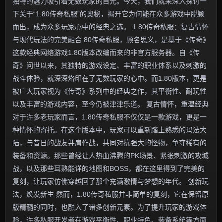
独特的魅力吸引着无数玩家的目光。今天，我们就来深入探讨一
下关于“1.80传奇私服”的奥秘，揭开它为何能在众多游戏中脱颖
而出，成为众多玩家心中的经典之选。 1.80传奇私服：复古情怀
与现代玩法的完美融合 80传奇私服，顾名思义，是基于《传奇》
这款经典网络游戏1.80版本改编而来的非官方服务器。自《传
奇》问世以来，其独特的游戏设定、丰富的职业体系以及刺激的
战斗体验，就深深烙印在了无数玩家的心中。而1.80版本，更是
被广大玩家视为《传奇》系列中的经典之作，其平衡性、耐玩性
以及丰富的游戏内容，至今仍被津津乐道。 复古情怀，重温经典
对于许多老玩家而言，1.80传奇私服不仅仅是一款游戏，更是一
种情怀的寄托。在这个版本中，玩家可以重新踏上熟悉的玛法大
陆，与昔日的战友并肩作战，共同对抗强大的怪物，争夺稀有的
装备和资源。那些曾经让人热血沸腾的PK场景、紧张刺激的攻城
战，以及那些耳熟能详的地图和BOSS，都在这里得到了完美的
复刻，让玩家仿佛穿越回了那个充满激情与梦想的年代。 创新玩
法，焕发新生 然而，1.80传奇私服并非简单的复刻，它在保留原
版精髓的同时，也融入了诸多创新元素。为了提升玩家的游戏体
验，许多私服开发者在游戏平衡性、职业特色、装备系统等方面