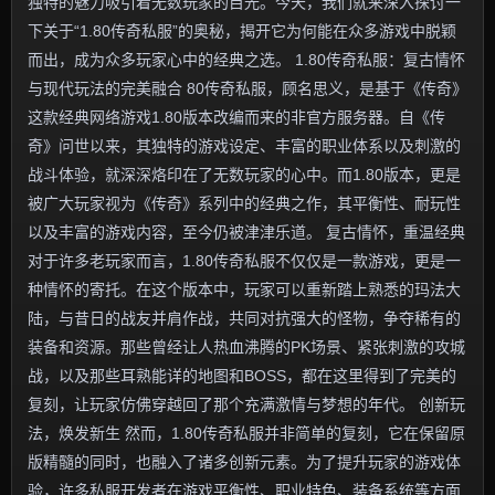
独特的魅力吸引着无数玩家的目光。今天，我们就来深入探讨一
下关于“1.80传奇私服”的奥秘，揭开它为何能在众多游戏中脱颖
而出，成为众多玩家心中的经典之选。 1.80传奇私服：复古情怀
与现代玩法的完美融合 80传奇私服，顾名思义，是基于《传奇》
这款经典网络游戏1.80版本改编而来的非官方服务器。自《传
奇》问世以来，其独特的游戏设定、丰富的职业体系以及刺激的
战斗体验，就深深烙印在了无数玩家的心中。而1.80版本，更是
被广大玩家视为《传奇》系列中的经典之作，其平衡性、耐玩性
以及丰富的游戏内容，至今仍被津津乐道。 复古情怀，重温经典
对于许多老玩家而言，1.80传奇私服不仅仅是一款游戏，更是一
种情怀的寄托。在这个版本中，玩家可以重新踏上熟悉的玛法大
陆，与昔日的战友并肩作战，共同对抗强大的怪物，争夺稀有的
装备和资源。那些曾经让人热血沸腾的PK场景、紧张刺激的攻城
战，以及那些耳熟能详的地图和BOSS，都在这里得到了完美的
复刻，让玩家仿佛穿越回了那个充满激情与梦想的年代。 创新玩
法，焕发新生 然而，1.80传奇私服并非简单的复刻，它在保留原
版精髓的同时，也融入了诸多创新元素。为了提升玩家的游戏体
验，许多私服开发者在游戏平衡性、职业特色、装备系统等方面