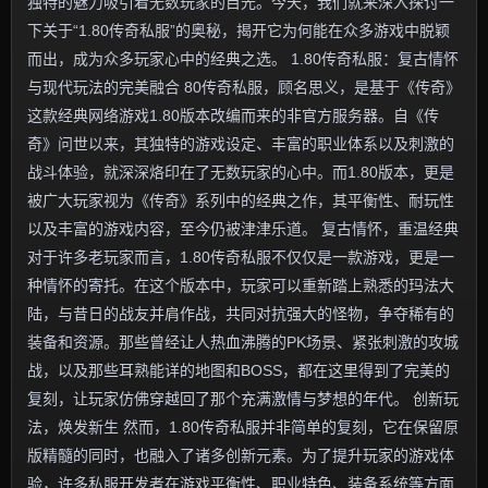
独特的魅力吸引着无数玩家的目光。今天，我们就来深入探讨一
下关于“1.80传奇私服”的奥秘，揭开它为何能在众多游戏中脱颖
而出，成为众多玩家心中的经典之选。 1.80传奇私服：复古情怀
与现代玩法的完美融合 80传奇私服，顾名思义，是基于《传奇》
这款经典网络游戏1.80版本改编而来的非官方服务器。自《传
奇》问世以来，其独特的游戏设定、丰富的职业体系以及刺激的
战斗体验，就深深烙印在了无数玩家的心中。而1.80版本，更是
被广大玩家视为《传奇》系列中的经典之作，其平衡性、耐玩性
以及丰富的游戏内容，至今仍被津津乐道。 复古情怀，重温经典
对于许多老玩家而言，1.80传奇私服不仅仅是一款游戏，更是一
种情怀的寄托。在这个版本中，玩家可以重新踏上熟悉的玛法大
陆，与昔日的战友并肩作战，共同对抗强大的怪物，争夺稀有的
装备和资源。那些曾经让人热血沸腾的PK场景、紧张刺激的攻城
战，以及那些耳熟能详的地图和BOSS，都在这里得到了完美的
复刻，让玩家仿佛穿越回了那个充满激情与梦想的年代。 创新玩
法，焕发新生 然而，1.80传奇私服并非简单的复刻，它在保留原
版精髓的同时，也融入了诸多创新元素。为了提升玩家的游戏体
验，许多私服开发者在游戏平衡性、职业特色、装备系统等方面