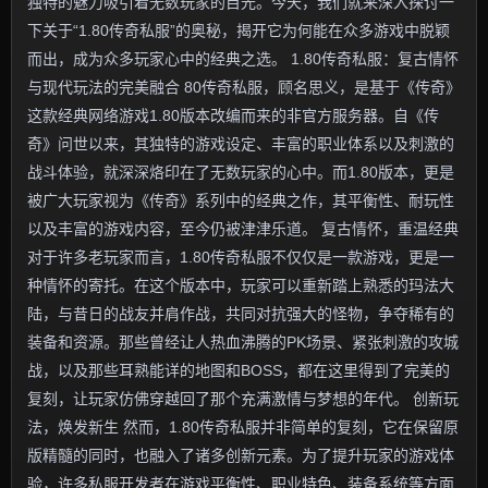
独特的魅力吸引着无数玩家的目光。今天，我们就来深入探讨一
下关于“1.80传奇私服”的奥秘，揭开它为何能在众多游戏中脱颖
而出，成为众多玩家心中的经典之选。 1.80传奇私服：复古情怀
与现代玩法的完美融合 80传奇私服，顾名思义，是基于《传奇》
这款经典网络游戏1.80版本改编而来的非官方服务器。自《传
奇》问世以来，其独特的游戏设定、丰富的职业体系以及刺激的
战斗体验，就深深烙印在了无数玩家的心中。而1.80版本，更是
被广大玩家视为《传奇》系列中的经典之作，其平衡性、耐玩性
以及丰富的游戏内容，至今仍被津津乐道。 复古情怀，重温经典
对于许多老玩家而言，1.80传奇私服不仅仅是一款游戏，更是一
种情怀的寄托。在这个版本中，玩家可以重新踏上熟悉的玛法大
陆，与昔日的战友并肩作战，共同对抗强大的怪物，争夺稀有的
装备和资源。那些曾经让人热血沸腾的PK场景、紧张刺激的攻城
战，以及那些耳熟能详的地图和BOSS，都在这里得到了完美的
复刻，让玩家仿佛穿越回了那个充满激情与梦想的年代。 创新玩
法，焕发新生 然而，1.80传奇私服并非简单的复刻，它在保留原
版精髓的同时，也融入了诸多创新元素。为了提升玩家的游戏体
验，许多私服开发者在游戏平衡性、职业特色、装备系统等方面