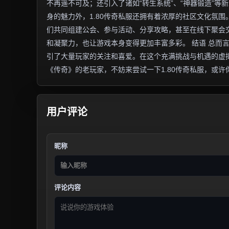
不再遥不可及；还引入了诸如“转生系统”、“神器锻造”等
身的魅力外，1.80传奇私服还拥有着浓厚的社区文化氛
们共同组建公会、参与活动、分享攻略，甚至在线下聚会
和凝聚力，也让游戏本身变得更加丰富多彩。 结语 总而
引了大量玩家的关注和喜爱。在这个充满挑战与机遇的虚
《传奇》的老玩家，不妨来尝试一下1.80传奇私服，或
用户评论
昵称
评论内容