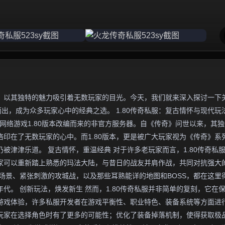
，以其独特的魅力吸引着无数玩家的目光。今天，我们就来深入探讨一下
而出，成为众多玩家心中的经典之选。 1.80传奇私服：复古情怀与现代玩
网络游戏1.80版本改编而来的非官方服务器。自《传奇》问世以来，其
印在了无数玩家的心中。而1.80版本，更是被广大玩家视为《传奇》系
被津津乐道。 复古情怀，重温经典 对于许多老玩家而言，1.80传奇私
家可以重新踏上熟悉的玛法大陆，与昔日的战友并肩作战，共同对抗强大
场景、紧张刺激的攻城战，以及那些耳熟能详的地图和BOSS，都在这里
代。 创新玩法，焕发新生 然而，1.80传奇私服并非简单的复刻，它在
游戏体验，许多私服开发者在游戏平衡性、职业特色、装备系统等方面进
玩家在选择角色时有了更多的可能性；优化了装备掉落机制，使得获取极