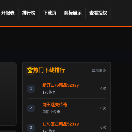
开服表
排行榜
下载页
商标展示
查看授权
热门下载排行
显示更多
新开1.76精品523sy
1
0次
176传奇
剑王迷失传奇
2
0次
单职业传奇
1.76复古精品523sy
3
0次
176传奇