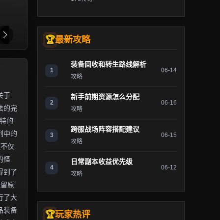
最新攻略
装备回收和转生路线解析
1
06-14
攻略
关于
新手前期资源怎么分配
2
06-16
法的完
攻略
独特的
跨服战场阵容搭配建议
列中的
3
06-15
攻略
服不仅
的怪
日常副本收益优先级
4
06-12
得到了
攻略
保留原
行了大
品装备
玩家热评