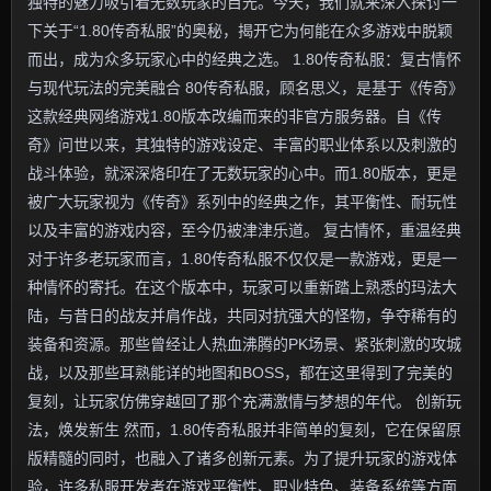
独特的魅力吸引着无数玩家的目光。今天，我们就来深入探讨一
下关于“1.80传奇私服”的奥秘，揭开它为何能在众多游戏中脱颖
而出，成为众多玩家心中的经典之选。 1.80传奇私服：复古情怀
与现代玩法的完美融合 80传奇私服，顾名思义，是基于《传奇》
这款经典网络游戏1.80版本改编而来的非官方服务器。自《传
奇》问世以来，其独特的游戏设定、丰富的职业体系以及刺激的
战斗体验，就深深烙印在了无数玩家的心中。而1.80版本，更是
被广大玩家视为《传奇》系列中的经典之作，其平衡性、耐玩性
以及丰富的游戏内容，至今仍被津津乐道。 复古情怀，重温经典
对于许多老玩家而言，1.80传奇私服不仅仅是一款游戏，更是一
种情怀的寄托。在这个版本中，玩家可以重新踏上熟悉的玛法大
陆，与昔日的战友并肩作战，共同对抗强大的怪物，争夺稀有的
装备和资源。那些曾经让人热血沸腾的PK场景、紧张刺激的攻城
战，以及那些耳熟能详的地图和BOSS，都在这里得到了完美的
复刻，让玩家仿佛穿越回了那个充满激情与梦想的年代。 创新玩
法，焕发新生 然而，1.80传奇私服并非简单的复刻，它在保留原
版精髓的同时，也融入了诸多创新元素。为了提升玩家的游戏体
验，许多私服开发者在游戏平衡性、职业特色、装备系统等方面