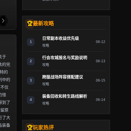
最新攻略
日常副本收益优先级
1
06-12
攻略
关于
行会攻城报名与奖励说明
2
06-13
法的完
攻略
独特的
跨服战场阵容搭配建议
列中的
3
06-15
攻略
服不仅
的怪
装备回收和转生路线解析
4
06-14
得到了
攻略
保留原
行了大
品装备
玩家热评