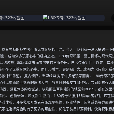
，以其独特的魅力吸引着无数玩家的目光。今天，我们就来深入探讨一下
而出，成为众多玩家心中的经典之选。 1.80传奇私服：复古情怀与现代玩
网络游戏1.80版本改编而来的非官方服务器。自《传奇》问世以来，其
印在了无数玩家的心中。而1.80版本，更是被广大玩家视为《传奇》系
被津津乐道。 复古情怀，重温经典 对于许多老玩家而言，1.80传奇私
家可以重新踏上熟悉的玛法大陆，与昔日的战友并肩作战，共同对抗强大
场景、紧张刺激的攻城战，以及那些耳熟能详的地图和BOSS，都在这里
代。 创新玩法，焕发新生 然而，1.80传奇私服并非简单的复刻，它在
游戏体验，许多私服开发者在游戏平衡性、职业特色、装备系统等方面进
玩家在选择角色时有了更多的可能性；优化了装备掉落机制，使得获取极