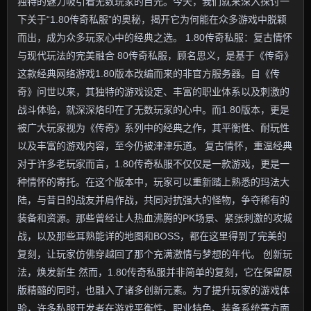
独特的魅力吸引着无数玩家的目光。今天，我们就来深入探讨一
下关于“1.80传奇私服”的奥秘，揭开它为何能在众多游戏中脱颖
而出，成为众多玩家心中的经典之选。 1.80传奇私服：复古情怀
与现代玩法的完美融合 80传奇私服，顾名思义，是基于《传奇》
这款经典网络游戏1.80版本改编而来的非官方服务器。自《传
奇》问世以来，其独特的游戏设定、丰富的职业体系以及刺激的
战斗体验，就深深烙印在了无数玩家的心中。而1.80版本，更是
被广大玩家视为《传奇》系列中的经典之作，其平衡性、耐玩性
以及丰富的游戏内容，至今仍被津津乐道。 复古情怀，重温经典
对于许多老玩家而言，1.80传奇私服不仅仅是一款游戏，更是一
种情怀的寄托。在这个版本中，玩家可以重新踏上熟悉的玛法大
陆，与昔日的战友并肩作战，共同对抗强大的怪物，争夺稀有的
装备和资源。那些曾经让人热血沸腾的PK场景、紧张刺激的攻城
战，以及那些耳熟能详的地图和BOSS，都在这里得到了完美的
复刻，让玩家仿佛穿越回了那个充满激情与梦想的年代。 创新玩
法，焕发新生 然而，1.80传奇私服并非简单的复刻，它在保留原
版精髓的同时，也融入了诸多创新元素。为了提升玩家的游戏体
验，许多私服开发者在游戏平衡性、职业特色、装备系统等方面