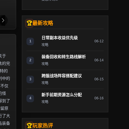
最新攻略
日常副本收益优先级
1
06-12
攻略
关于
装备回收和转生路线解析
2
06-14
法的完
攻略
独特的
跨服战场阵容搭配建议
列中的
3
06-15
攻略
服不仅
的怪
新手前期资源怎么分配
4
06-16
得到了
攻略
保留原
行了大
品装备
玩家热评