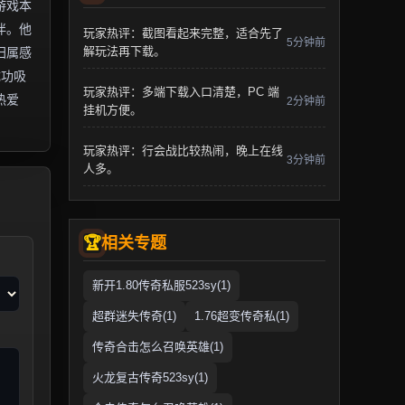
游戏本
伴。他
玩家热评：截图看起来完整，适合先了
5分钟前
解玩法再下载。
归属感
成功吸
玩家热评：多端下载入口清楚，PC 端
热爱
2分钟前
挂机方便。
玩家热评：行会战比较热闹，晚上在线
3分钟前
人多。
相关专题
新开1.80传奇私服523sy(1)
超群迷失传奇(1)
1.76超变传奇私(1)
传奇合击怎么召唤英雄(1)
火龙复古传奇523sy(1)