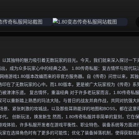
，以其独特的魅力吸引着无数玩家的目光。今天，我们就来深入探讨一下
而出，成为众多玩家心中的经典之选。 1.80传奇私服：复古情怀与现代玩
网络游戏1.80版本改编而来的非官方服务器。自《传奇》问世以来，其
印在了无数玩家的心中。而1.80版本，更是被广大玩家视为《传奇》系
被津津乐道。 复古情怀，重温经典 对于许多老玩家而言，1.80传奇私
家可以重新踏上熟悉的玛法大陆，与昔日的战友并肩作战，共同对抗强大
场景、紧张刺激的攻城战，以及那些耳熟能详的地图和BOSS，都在这里
代。 创新玩法，焕发新生 然而，1.80传奇私服并非简单的复刻，它在
游戏体验，许多私服开发者在游戏平衡性、职业特色、装备系统等方面进
玩家在选择角色时有了更多的可能性；优化了装备掉落机制，使得获取极