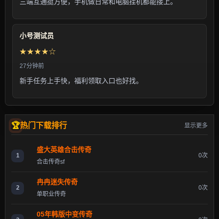
三端互通挺方便，手机做日常和电脑挂机都能接上。
小号测试员
★★★★☆
27分钟前
新手任务上手快，福利领取入口也好找。
热门下载排行
显示更多
盛大英雄合击传奇
1
0次
合击传奇sf
冉冉迷失传奇
2
0次
单职业传奇
05年韩版中变传奇