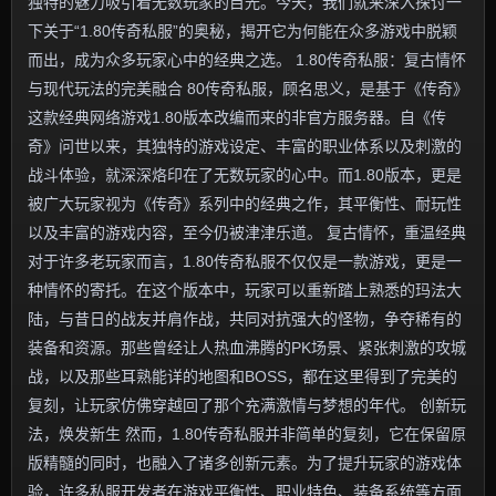
独特的魅力吸引着无数玩家的目光。今天，我们就来深入探讨一
下关于“1.80传奇私服”的奥秘，揭开它为何能在众多游戏中脱颖
而出，成为众多玩家心中的经典之选。 1.80传奇私服：复古情怀
与现代玩法的完美融合 80传奇私服，顾名思义，是基于《传奇》
这款经典网络游戏1.80版本改编而来的非官方服务器。自《传
奇》问世以来，其独特的游戏设定、丰富的职业体系以及刺激的
战斗体验，就深深烙印在了无数玩家的心中。而1.80版本，更是
被广大玩家视为《传奇》系列中的经典之作，其平衡性、耐玩性
以及丰富的游戏内容，至今仍被津津乐道。 复古情怀，重温经典
对于许多老玩家而言，1.80传奇私服不仅仅是一款游戏，更是一
种情怀的寄托。在这个版本中，玩家可以重新踏上熟悉的玛法大
陆，与昔日的战友并肩作战，共同对抗强大的怪物，争夺稀有的
装备和资源。那些曾经让人热血沸腾的PK场景、紧张刺激的攻城
战，以及那些耳熟能详的地图和BOSS，都在这里得到了完美的
复刻，让玩家仿佛穿越回了那个充满激情与梦想的年代。 创新玩
法，焕发新生 然而，1.80传奇私服并非简单的复刻，它在保留原
版精髓的同时，也融入了诸多创新元素。为了提升玩家的游戏体
验，许多私服开发者在游戏平衡性、职业特色、装备系统等方面