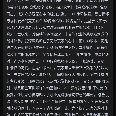
独特的魅力吸引着无数玩家的目光。今天，我们就来深入探讨一
下关于“1.80传奇私服”的奥秘，揭开它为何能在众多游戏中脱颖
而出，成为众多玩家心中的经典之选。 1.80传奇私服：复古情怀
与现代玩法的完美融合 80传奇私服，顾名思义，是基于《传奇》
这款经典网络游戏1.80版本改编而来的非官方服务器。自《传
奇》问世以来，其独特的游戏设定、丰富的职业体系以及刺激的
战斗体验，就深深烙印在了无数玩家的心中。而1.80版本，更是
被广大玩家视为《传奇》系列中的经典之作，其平衡性、耐玩性
以及丰富的游戏内容，至今仍被津津乐道。 复古情怀，重温经典
对于许多老玩家而言，1.80传奇私服不仅仅是一款游戏，更是一
种情怀的寄托。在这个版本中，玩家可以重新踏上熟悉的玛法大
陆，与昔日的战友并肩作战，共同对抗强大的怪物，争夺稀有的
装备和资源。那些曾经让人热血沸腾的PK场景、紧张刺激的攻城
战，以及那些耳熟能详的地图和BOSS，都在这里得到了完美的
复刻，让玩家仿佛穿越回了那个充满激情与梦想的年代。 创新玩
法，焕发新生 然而，1.80传奇私服并非简单的复刻，它在保留原
版精髓的同时，也融入了诸多创新元素。为了提升玩家的游戏体
验，许多私服开发者在游戏平衡性、职业特色、装备系统等方面