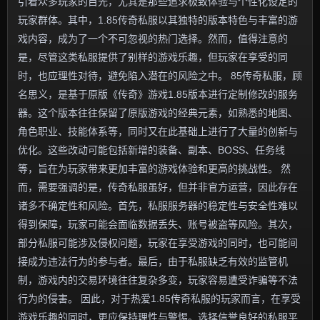
引着众多玩家的目光，尤其是那些追求极致体验与个性化设定的
玩家群体。其中，1.85传奇私服以其独特的版本特色与丰富的游
戏内容，成为了一个不可忽视的热门选择。然而，值得注意的
是，尽管这类私服提供了别样的游戏乐趣，但玩家在享受的同
时，也应理性对待，避免陷入潜在的风险之中。 85传奇私服，顾
名思义，是基于原版《传奇》游戏1.85版本进行定制修改的服务
器。这个版本往往保留了原版游戏的经典元素，如熟悉的地图、
角色职业、技能体系等，同时又在此基础上进行了大量的创新与
优化。这些改动可能包括新增的装备、副本、BOSS、任务线
等，旨在为玩家带来更加丰富的游戏体验和更高的挑战性。 然
而，需要强调的是，传奇私服虽好，但并非官方运营，因此存在
诸多不确定性和风险。首先，私服服务器的稳定性与安全性难以
得到保障，玩家可能会面临数据丢失、账号被盗等风险。其次，
部分私服可能涉及侵权问题，玩家在享受游戏的同时，也可能间
接成为违法行为的参与者。最后，由于私服缺乏有效的监管机
制，游戏内的交易环境往往复杂多变，玩家容易遭受诈骗等不法
行为的侵害。 因此，对于热爱1.85传奇私服的玩家而言，在享受
游戏乐趣的同时，更应保持理性与警惕。选择信誉良好的私服平