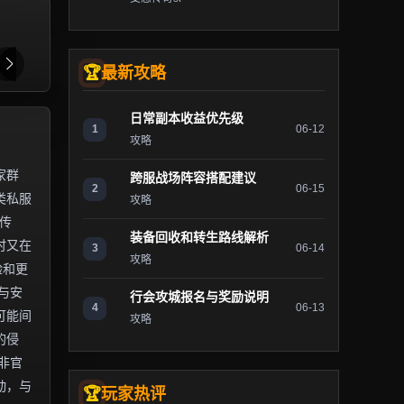
最新攻略
日常副本收益优先级
1
06-12
攻略
家群
跨服战场阵容搭配建议
2
06-15
类私服
攻略
传
装备回收和转生路线解析
时又在
3
06-14
攻略
验和更
与安
行会攻城报名与奖励说明
4
06-13
可能间
攻略
的侵
非官
动，与
玩家热评