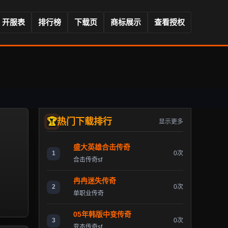
开服表
排行榜
下载页
商标展示
查看授权
热门下载排行
显示更多
盛大英雄合击传奇
1
0次
合击传奇sf
冉冉迷失传奇
2
0次
单职业传奇
05年韩版中变传奇
3
0次
变态传奇sf