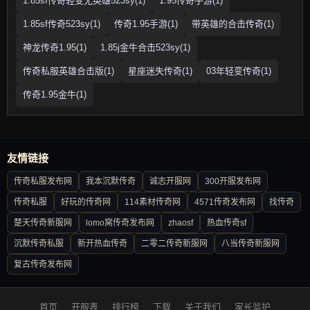
1.85sf传奇轻变无英雄523sy(1)
1.95传奇手游(1)
1.85sf传奇523sy(1)
传奇1.95手游(1)
带英雄的合击传奇(1)
神龙传奇1.95(1)
1.85j金牛合击523sy(1)
传奇私服英雄合击版(1)
星座迷失传奇(1)
03年轻变传奇(1)
传奇1.95金牛(1)
友情链接
传奇私服发布网
我本沉默传奇
诚志开服网
300开服发布网
传奇私服
好玩的传奇网
114素材传奇网
4571传奇发布网
找传奇
楚天传奇新服网
lomo窝传奇发布网
zhaosf
热血传奇sf
沉默传奇私服
新开热血传奇
二零二传奇新服网
八当传奇新服网
复古传奇发布网
首页
开服表
排行榜
下载
关于我们
家长监护