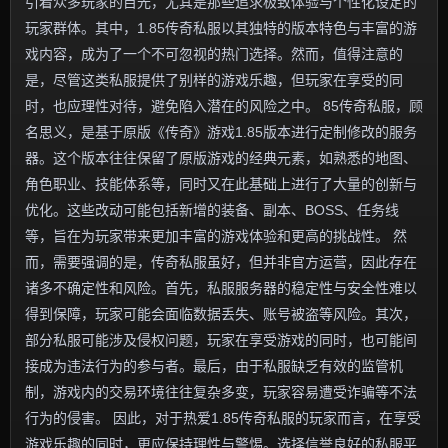
引着众多玩家的目光，尤其是那些追求极致体验与个性化设定的
玩家群体。其中，1.85传奇私服以其独特的版本特色与丰富的游
戏内容，成为了一个不可忽视的热门选择。然而，值得注意的
是，尽管这类私服提供了别样的游戏乐趣，但玩家在享受的同
时，也应理性对待，避免陷入潜在的风险之中。 85传奇私服，顾
名思义，是基于原版《传奇》游戏1.85版本进行定制修改的服务
器。这个版本往往保留了原版游戏的经典元素，如熟悉的地图、
角色职业、技能体系等，同时又在此基础上进行了大量的创新与
优化。这些改动可能包括新增的装备、副本、BOSS、任务线
等，旨在为玩家带来更加丰富的游戏体验和更高的挑战性。 然
而，需要强调的是，传奇私服虽好，但并非官方运营，因此存在
诸多不确定性和风险。首先，私服服务器的稳定性与安全性难以
得到保障，玩家可能会面临数据丢失、账号被盗等风险。其次，
部分私服可能涉及侵权问题，玩家在享受游戏的同时，也可能间
接成为违法行为的参与者。最后，由于私服缺乏有效的监管机
制，游戏内的交易环境往往复杂多变，玩家容易遭受诈骗等不法
行为的侵害。 因此，对于热爱1.85传奇私服的玩家而言，在享受
游戏乐趣的同时，更应保持理性与警惕。选择信誉良好的私服平