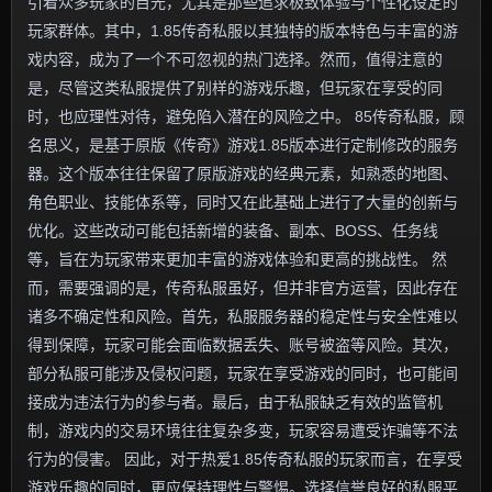
引着众多玩家的目光，尤其是那些追求极致体验与个性化设定的
玩家群体。其中，1.85传奇私服以其独特的版本特色与丰富的游
戏内容，成为了一个不可忽视的热门选择。然而，值得注意的
是，尽管这类私服提供了别样的游戏乐趣，但玩家在享受的同
时，也应理性对待，避免陷入潜在的风险之中。 85传奇私服，顾
名思义，是基于原版《传奇》游戏1.85版本进行定制修改的服务
器。这个版本往往保留了原版游戏的经典元素，如熟悉的地图、
角色职业、技能体系等，同时又在此基础上进行了大量的创新与
优化。这些改动可能包括新增的装备、副本、BOSS、任务线
等，旨在为玩家带来更加丰富的游戏体验和更高的挑战性。 然
而，需要强调的是，传奇私服虽好，但并非官方运营，因此存在
诸多不确定性和风险。首先，私服服务器的稳定性与安全性难以
得到保障，玩家可能会面临数据丢失、账号被盗等风险。其次，
部分私服可能涉及侵权问题，玩家在享受游戏的同时，也可能间
接成为违法行为的参与者。最后，由于私服缺乏有效的监管机
制，游戏内的交易环境往往复杂多变，玩家容易遭受诈骗等不法
行为的侵害。 因此，对于热爱1.85传奇私服的玩家而言，在享受
游戏乐趣的同时，更应保持理性与警惕。选择信誉良好的私服平