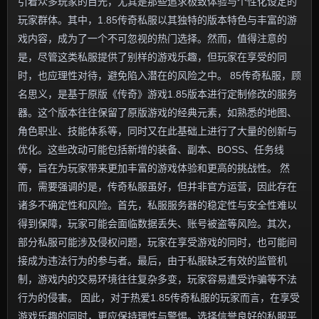
引着众多玩家的目光，尤其是那些追求极致体验与个性化设定的
玩家群体。其中，1.85传奇私服以其独特的版本特色与丰富的游
戏内容，成为了一个不可忽视的热门选择。然而，值得注意的
是，尽管这类私服提供了别样的游戏乐趣，但玩家在享受的同
时，也应理性对待，避免陷入潜在的风险之中。 85传奇私服，顾
名思义，是基于原版《传奇》游戏1.85版本进行定制修改的服务
器。这个版本往往保留了原版游戏的经典元素，如熟悉的地图、
角色职业、技能体系等，同时又在此基础上进行了大量的创新与
优化。这些改动可能包括新增的装备、副本、BOSS、任务线
等，旨在为玩家带来更加丰富的游戏体验和更高的挑战性。 然
而，需要强调的是，传奇私服虽好，但并非官方运营，因此存在
诸多不确定性和风险。首先，私服服务器的稳定性与安全性难以
得到保障，玩家可能会面临数据丢失、账号被盗等风险。其次，
部分私服可能涉及侵权问题，玩家在享受游戏的同时，也可能间
接成为违法行为的参与者。最后，由于私服缺乏有效的监管机
制，游戏内的交易环境往往复杂多变，玩家容易遭受诈骗等不法
行为的侵害。 因此，对于热爱1.85传奇私服的玩家而言，在享受
游戏乐趣的同时，更应保持理性与警惕。选择信誉良好的私服平