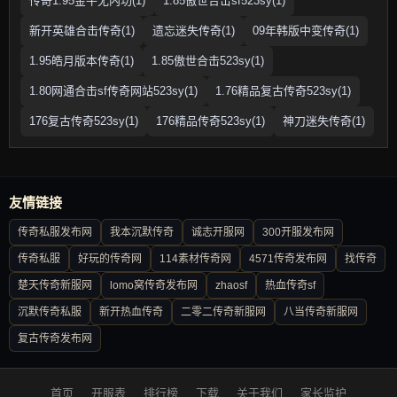
传奇1.95金牛无内功(1)
1.85傲世合击sf523sy(1)
新开英雄合击传奇(1)
遗忘迷失传奇(1)
09年韩版中变传奇(1)
1.95皓月版本传奇(1)
1.85傲世合击523sy(1)
1.80网通合击sf传奇网站523sy(1)
1.76精品复古传奇523sy(1)
176复古传奇523sy(1)
176精品传奇523sy(1)
神刀迷失传奇(1)
友情链接
传奇私服发布网
我本沉默传奇
诚志开服网
300开服发布网
传奇私服
好玩的传奇网
114素材传奇网
4571传奇发布网
找传奇
楚天传奇新服网
lomo窝传奇发布网
zhaosf
热血传奇sf
沉默传奇私服
新开热血传奇
二零二传奇新服网
八当传奇新服网
复古传奇发布网
首页
开服表
排行榜
下载
关于我们
家长监护