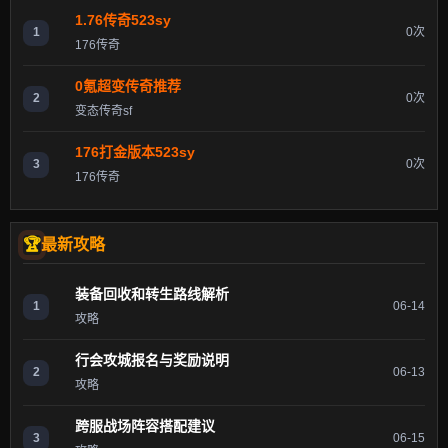
1.76传奇523sy
1
0次
176传奇
0氪超变传奇推荐
2
0次
变态传奇sf
176打金版本523sy
3
0次
176传奇
最新攻略
装备回收和转生路线解析
1
06-14
攻略
行会攻城报名与奖励说明
2
06-13
攻略
跨服战场阵容搭配建议
3
06-15