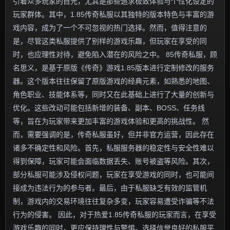
引着众多玩家的目光，尤其是那些追求极致体验与个性化设定的
玩家群体。其中，1.85传奇私服以其独特的版本特色与丰富的游
戏内容，成为了一个不可忽视的热门选择。然而，值得注意的
是，尽管这类私服提供了别样的游戏乐趣，但玩家在享受的同
时，也应理性对待，避免陷入潜在的风险之中。 85传奇私服，顾
名思义，是基于原版《传奇》游戏1.85版本进行定制修改的服务
器。这个版本往往保留了原版游戏的经典元素，如熟悉的地图、
角色职业、技能体系等，同时又在此基础上进行了大量的创新与
优化。这些改动可能包括新增的装备、副本、BOSS、任务线
等，旨在为玩家带来更加丰富的游戏体验和更高的挑战性。 然
而，需要强调的是，传奇私服虽好，但并非官方运营，因此存在
诸多不确定性和风险。首先，私服服务器的稳定性与安全性难以
得到保障，玩家可能会面临数据丢失、账号被盗等风险。其次，
部分私服可能涉及侵权问题，玩家在享受游戏的同时，也可能间
接成为违法行为的参与者。最后，由于私服缺乏有效的监管机
制，游戏内的交易环境往往复杂多变，玩家容易遭受诈骗等不法
行为的侵害。 因此，对于热爱1.85传奇私服的玩家而言，在享受
游戏乐趣的同时，更应保持理性与警惕。选择信誉良好的私服平