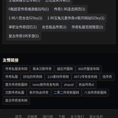
王城英雄合击传奇(1)
忘忧迷失传奇(1)
0氪超变传奇端游能玩吗(1)
传奇1.95连击网页(1)
1.85八荒合击523sy(1)
1.80玉兔元素传奇sf新开网站523sy(1)
单职业传奇回忆(1)
合击极品传奇(1)
传奇私服百团微变(1)
复古传奇195手游(1)
友情链接
传奇私服发布网
我本沉默传奇
诚志开服网
300开服发布网
传奇私服
好玩的传奇网
114素材传奇网
4571传奇发布网
找传奇
楚天传奇新服网
lomo窝传奇发布网
zhaosf
热血传奇sf
沉默传奇私服
新开热血传奇
二零二传奇新服网
八当传奇新服网
复古传奇发布网
首页
开服表
排行榜
下载
关于我们
家长监护