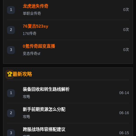
龙虎迷失传奇
1
0次
单职业传奇
76复古523sy
2
0次
176传奇
0氪传奇超变直播
3
0次
变态传奇sf
最新攻略
装备回收和转生路线解析
1
06-14
攻略
新手前期资源怎么分配
2
06-16
攻略
跨服战场阵容搭配建议
3
06-15