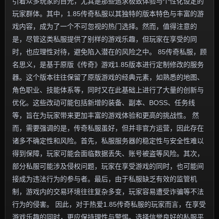
引着众多玩家的目光，尤其是那些追求极致体验与个性化设定的
玩家群体。其中，1.85传奇私服以其独特的版本特色与丰富的游
戏内容，成为了一个不可忽视的热门选择。然而，值得注意的
是，尽管这类私服提供了别样的游戏乐趣，但玩家在享受的同
时，也应理性对待，避免陷入潜在的风险之中。 85传奇私服，顾
名思义，是基于原版《传奇》游戏1.85版本进行定制修改的服务
器。这个版本往往保留了原版游戏的经典元素，如熟悉的地图、
角色职业、技能体系等，同时又在此基础上进行了大量的创新与
优化。这些改动可能包括新增的装备、副本、BOSS、任务线
等，旨在为玩家带来更加丰富的游戏体验和更高的挑战性。 然
而，需要强调的是，传奇私服虽好，但并非官方运营，因此存在
诸多不确定性和风险。首先，私服服务器的稳定性与安全性难以
得到保障，玩家可能会面临数据丢失、账号被盗等风险。其次，
部分私服可能涉及侵权问题，玩家在享受游戏的同时，也可能间
接成为违法行为的参与者。最后，由于私服缺乏有效的监管机
制，游戏内的交易环境往往复杂多变，玩家容易遭受诈骗等不法
行为的侵害。 因此，对于热爱1.85传奇私服的玩家而言，在享受
游戏乐趣的同时，更应保持理性与警惕。选择信誉良好的私服平