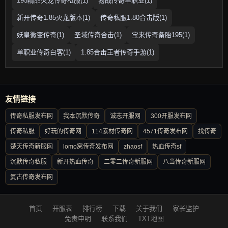
195精品火龙传奇私服(1)
易战传奇单职业(1)
新开传奇1.85火龙版本(1)
传奇私服1.80合击版(1)
妖皇微变传奇(1)
圣域传奇合击(1)
宝来传奇备胎195(1)
单职业传奇白客(1)
1.85合击王者传奇手游(1)
友情链接
传奇私服发布网
我本沉默传奇
诚志开服网
300开服发布网
传奇私服
好玩的传奇网
114素材传奇网
4571传奇发布网
找传奇
楚天传奇新服网
lomo窝传奇发布网
zhaosf
热血传奇sf
沉默传奇私服
新开热血传奇
二零二传奇新服网
八当传奇新服网
复古传奇发布网
首页
开服表
排行榜
下载
关于我们
家长监护
免责申明
联系我们
TXT地图