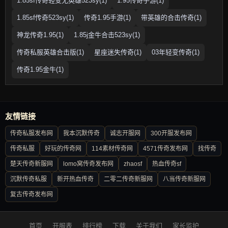
1.85sf传奇轻变无英雄523sy(1)
1.95传奇手游(1)
1.85sf传奇523sy(1)
传奇1.95手游(1)
带英雄的合击传奇(1)
神龙传奇1.95(1)
1.85j金牛合击523sy(1)
传奇私服英雄合击版(1)
星座迷失传奇(1)
03年轻变传奇(1)
传奇1.95金牛(1)
友情链接
传奇私服发布网
我本沉默传奇
诚志开服网
300开服发布网
传奇私服
好玩的传奇网
114素材传奇网
4571传奇发布网
找传奇
楚天传奇新服网
lomo窝传奇发布网
zhaosf
热血传奇sf
沉默传奇私服
新开热血传奇
二零二传奇新服网
八当传奇新服网
复古传奇发布网
首页
开服表
排行榜
下载
关于我们
家长监护