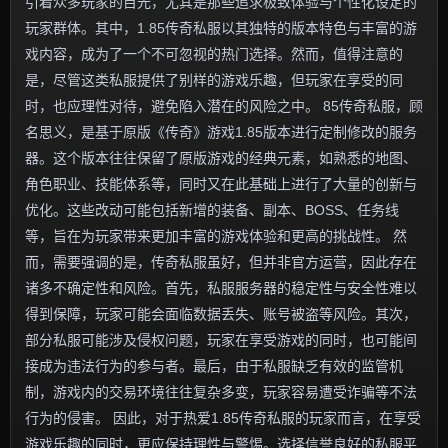
引着众多玩家的目光，尤其是那些追求极致体验与个性化设定的
玩家群体。其中，1.85传奇私服以其独特的版本特色与丰富的游
戏内容，成为了一个不可忽视的热门选择。然而，值得注意的
是，尽管这类私服提供了别样的游戏乐趣，但玩家在享受的同
时，也应理性对待，避免陷入潜在的风险之中。 85传奇私服，顾
名思义，是基于原版《传奇》游戏1.85版本进行定制修改的服务
器。这个版本往往保留了原版游戏的经典元素，如熟悉的地图、
角色职业、技能体系等，同时又在此基础上进行了大量的创新与
优化。这些改动可能包括新增的装备、副本、BOSS、任务线
等，旨在为玩家带来更加丰富的游戏体验和更高的挑战性。 然
而，需要强调的是，传奇私服虽好，但并非官方运营，因此存在
诸多不确定性和风险。首先，私服服务器的稳定性与安全性难以
得到保障，玩家可能会面临数据丢失、账号被盗等风险。其次，
部分私服可能涉及侵权问题，玩家在享受游戏的同时，也可能间
接成为违法行为的参与者。最后，由于私服缺乏有效的监管机
制，游戏内的交易环境往往复杂多变，玩家容易遭受诈骗等不法
行为的侵害。 因此，对于热爱1.85传奇私服的玩家而言，在享受
游戏乐趣的同时，更应保持理性与警惕。选择信誉良好的私服平