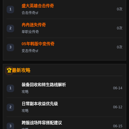
盛大英雄合击传奇
1
0次
合击传奇sf
冉冉迷失传奇
2
0次
单职业传奇
05年韩版中变传奇
3
0次
变态传奇sf
最新攻略
装备回收和转生路线解析
1
06-14
攻略
日常副本收益优先级
2
06-12
攻略
跨服战场阵容搭配建议
3
06-15