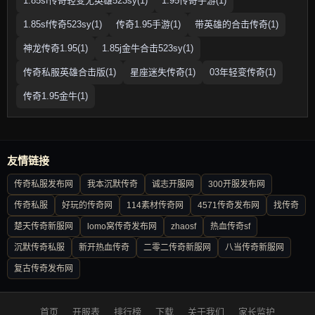
1.85sf传奇轻变无英雄523sy(1)
1.95传奇手游(1)
1.85sf传奇523sy(1)
传奇1.95手游(1)
带英雄的合击传奇(1)
神龙传奇1.95(1)
1.85j金牛合击523sy(1)
传奇私服英雄合击版(1)
星座迷失传奇(1)
03年轻变传奇(1)
传奇1.95金牛(1)
友情链接
传奇私服发布网
我本沉默传奇
诚志开服网
300开服发布网
传奇私服
好玩的传奇网
114素材传奇网
4571传奇发布网
找传奇
楚天传奇新服网
lomo窝传奇发布网
zhaosf
热血传奇sf
沉默传奇私服
新开热血传奇
二零二传奇新服网
八当传奇新服网
复古传奇发布网
首页
开服表
排行榜
下载
关于我们
家长监护