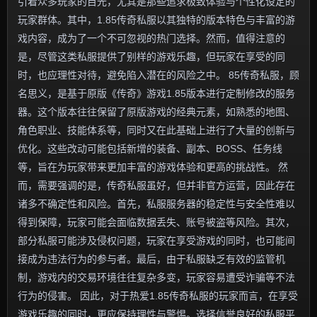
引着众多玩家的目光，尤其是那些追求极致体验与个性化设定的
玩家群体。其中，1.85传奇私服以其独特的版本特色与丰富的游
戏内容，成为了一个不可忽视的热门选择。然而，值得注意的
是，尽管这类私服提供了别样的游戏乐趣，但玩家在享受的同
时，也应理性对待，避免陷入潜在的风险之中。 85传奇私服，顾
名思义，是基于原版《传奇》游戏1.85版本进行定制修改的服务
器。这个版本往往保留了原版游戏的经典元素，如熟悉的地图、
角色职业、技能体系等，同时又在此基础上进行了大量的创新与
优化。这些改动可能包括新增的装备、副本、BOSS、任务线
等，旨在为玩家带来更加丰富的游戏体验和更高的挑战性。 然
而，需要强调的是，传奇私服虽好，但并非官方运营，因此存在
诸多不确定性和风险。首先，私服服务器的稳定性与安全性难以
得到保障，玩家可能会面临数据丢失、账号被盗等风险。其次，
部分私服可能涉及侵权问题，玩家在享受游戏的同时，也可能间
接成为违法行为的参与者。最后，由于私服缺乏有效的监管机
制，游戏内的交易环境往往复杂多变，玩家容易遭受诈骗等不法
行为的侵害。 因此，对于热爱1.85传奇私服的玩家而言，在享受
游戏乐趣的同时，更应保持理性与警惕。选择信誉良好的私服平