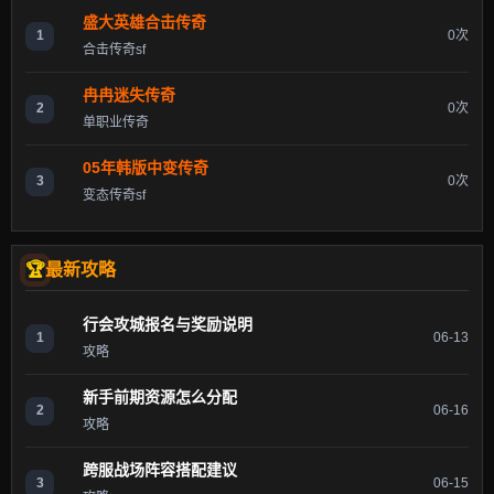
盛大英雄合击传奇
1
0次
合击传奇sf
冉冉迷失传奇
2
0次
单职业传奇
05年韩版中变传奇
3
0次
变态传奇sf
最新攻略
行会攻城报名与奖励说明
1
06-13
攻略
新手前期资源怎么分配
2
06-16
攻略
跨服战场阵容搭配建议
3
06-15