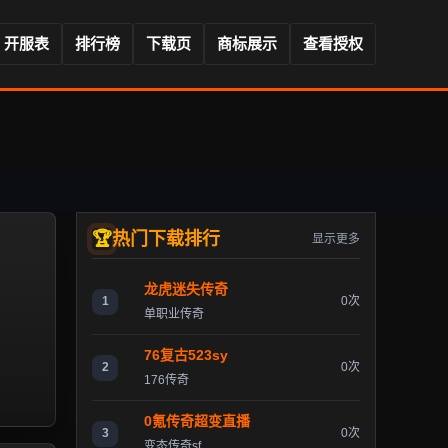
开服表
排行榜
下载页
商标展示
查看授权
热门下载排行
显示更多
龙虎迷失传奇
1
0次
单职业传奇
76复古523sy
2
0次
176传奇
0氪传奇超变直播
3
0次
变态传奇sf