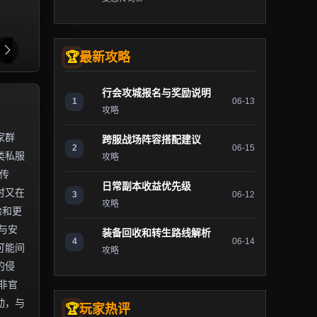
最新攻略
行会攻城报名与奖励说明
1
06-13
攻略
家群
跨服战场阵容搭配建议
2
06-15
类私服
攻略
传
日常副本收益优先级
时又在
3
06-12
攻略
验和更
与安
装备回收和转生路线解析
4
06-14
可能间
攻略
的侵
非官
动，与
玩家热评