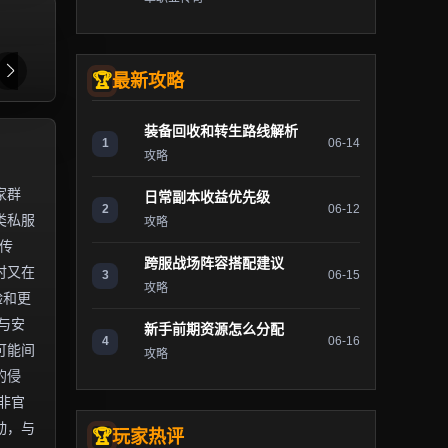
最新攻略
装备回收和转生路线解析
1
06-14
攻略
家群
日常副本收益优先级
2
06-12
类私服
攻略
传
跨服战场阵容搭配建议
时又在
3
06-15
攻略
验和更
与安
新手前期资源怎么分配
4
06-16
可能间
攻略
的侵
非官
动，与
玩家热评