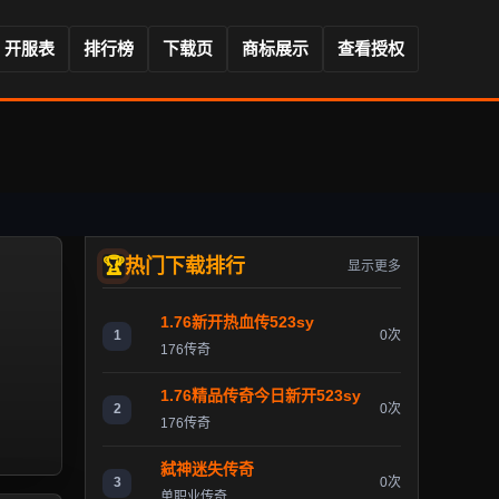
开服表
排行榜
下载页
商标展示
查看授权
热门下载排行
显示更多
1.76新开热血传523sy
1
0次
176传奇
1.76精品传奇今日新开523sy
2
0次
176传奇
弑神迷失传奇
3
0次
单职业传奇