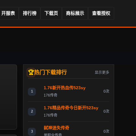
开服表
排行榜
下载页
商标展示
查看授权
热门下载排行
显示更多
1.76新开热血传523sy
1
0次
176传奇
1.76精品传奇今日新开523sy
2
0次
176传奇
弑神迷失传奇
3
0次
单职业传奇