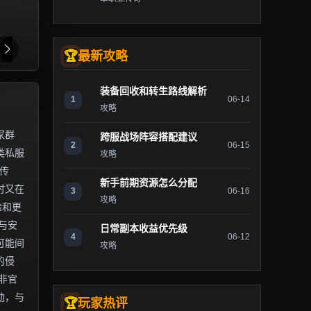
最新攻略
装备回收和转生路线解析
1
06-14
攻略
家群
跨服战场阵容搭配建议
2
06-15
类私服
攻略
传
新手前期资源怎么分配
时又在
3
06-16
攻略
验和更
与安
日常副本收益优先级
4
06-12
可能间
攻略
的侵
非官
动，与
玩家热评