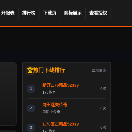
开服表
排行榜
下载页
商标展示
查看授权
热门下载排行
显示更多
新开1.76精品523sy
1
0次
176传奇
剑王迷失传奇
2
0次
单职业传奇
1.76复古精品523sy
3
0次
176传奇