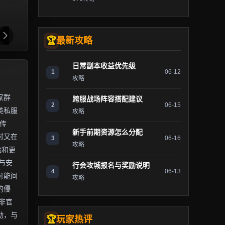
最新攻略
日常副本收益优先级
1
06-12
攻略
家群
跨服战场阵容搭配建议
2
06-15
类私服
攻略
传
新手前期资源怎么分配
时又在
3
06-16
攻略
验和更
与安
行会攻城报名与奖励说明
4
06-13
可能间
攻略
的侵
非官
动，与
玩家热评