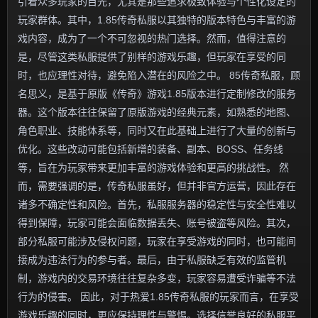
引着众多玩家的目光，尤其是那些追求极致体验与个性化设定的
玩家群体。其中，1.85传奇私服以其独特的版本特色与丰富的游
戏内容，成为了一个不可忽视的热门选择。然而，值得注意的
是，尽管这类私服提供了别样的游戏乐趣，但玩家在享受的同
时，也应理性对待，避免陷入潜在的风险之中。 85传奇私服，顾
名思义，是基于原版《传奇》游戏1.85版本进行定制修改的服务
器。这个版本往往保留了原版游戏的经典元素，如熟悉的地图、
角色职业、技能体系等，同时又在此基础上进行了大量的创新与
优化。这些改动可能包括新增的装备、副本、BOSS、任务线
等，旨在为玩家带来更加丰富的游戏体验和更高的挑战性。 然
而，需要强调的是，传奇私服虽好，但并非官方运营，因此存在
诸多不确定性和风险。首先，私服服务器的稳定性与安全性难以
得到保障，玩家可能会面临数据丢失、账号被盗等风险。其次，
部分私服可能涉及侵权问题，玩家在享受游戏的同时，也可能间
接成为违法行为的参与者。最后，由于私服缺乏有效的监管机
制，游戏内的交易环境往往复杂多变，玩家容易遭受诈骗等不法
行为的侵害。 因此，对于热爱1.85传奇私服的玩家而言，在享受
游戏乐趣的同时，更应保持理性与警惕。选择信誉良好的私服平