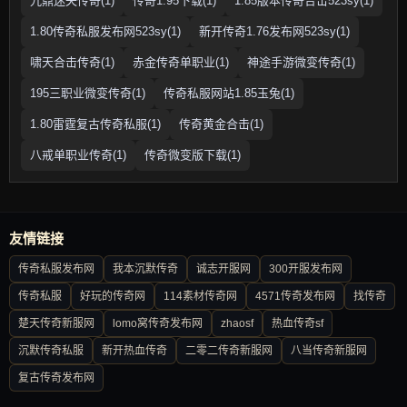
九鼎迷失传奇(1)
传奇1.95下载(1)
1.85版本传奇合击523sy(1)
1.80传奇私服发布网523sy(1)
新开传奇1.76发布网523sy(1)
啸天合击传奇(1)
赤金传奇单职业(1)
神途手游微变传奇(1)
195三职业微变传奇(1)
传奇私服网站1.85玉兔(1)
1.80雷霆复古传奇私服(1)
传奇黄金合击(1)
八戒单职业传奇(1)
传奇微变版下载(1)
友情链接
传奇私服发布网
我本沉默传奇
诚志开服网
300开服发布网
传奇私服
好玩的传奇网
114素材传奇网
4571传奇发布网
找传奇
楚天传奇新服网
lomo窝传奇发布网
zhaosf
热血传奇sf
沉默传奇私服
新开热血传奇
二零二传奇新服网
八当传奇新服网
复古传奇发布网