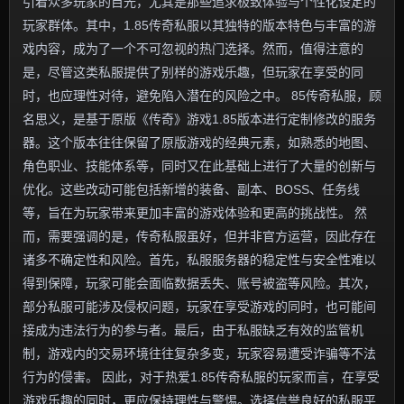
引着众多玩家的目光，尤其是那些追求极致体验与个性化设定的
玩家群体。其中，1.85传奇私服以其独特的版本特色与丰富的游
戏内容，成为了一个不可忽视的热门选择。然而，值得注意的
是，尽管这类私服提供了别样的游戏乐趣，但玩家在享受的同
时，也应理性对待，避免陷入潜在的风险之中。 85传奇私服，顾
名思义，是基于原版《传奇》游戏1.85版本进行定制修改的服务
器。这个版本往往保留了原版游戏的经典元素，如熟悉的地图、
角色职业、技能体系等，同时又在此基础上进行了大量的创新与
优化。这些改动可能包括新增的装备、副本、BOSS、任务线
等，旨在为玩家带来更加丰富的游戏体验和更高的挑战性。 然
而，需要强调的是，传奇私服虽好，但并非官方运营，因此存在
诸多不确定性和风险。首先，私服服务器的稳定性与安全性难以
得到保障，玩家可能会面临数据丢失、账号被盗等风险。其次，
部分私服可能涉及侵权问题，玩家在享受游戏的同时，也可能间
接成为违法行为的参与者。最后，由于私服缺乏有效的监管机
制，游戏内的交易环境往往复杂多变，玩家容易遭受诈骗等不法
行为的侵害。 因此，对于热爱1.85传奇私服的玩家而言，在享受
游戏乐趣的同时，更应保持理性与警惕。选择信誉良好的私服平