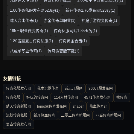
九鼎迷失传奇(1)
传奇1.95下载(1)
1.85版本传奇合击523sy(1)
1.80传奇私服发布网523sy(1)
新开传奇1.76发布网523sy(1)
啸天合击传奇(1)
赤金传奇单职业(1)
神途手游微变传奇(1)
195三职业微变传奇(1)
传奇私服网站1.85玉兔(1)
1.80雷霆复古传奇私服(1)
传奇黄金合击(1)
八戒单职业传奇(1)
传奇微变版下载(1)
友情链接
传奇私服发布网
我本沉默传奇
诚志开服网
300开服发布网
传奇私服
好玩的传奇网
114素材传奇网
4571传奇发布网
找传奇
楚天传奇新服网
lomo窝传奇发布网
zhaosf
热血传奇sf
沉默传奇私服
新开热血传奇
二零二传奇新服网
八当传奇新服网
复古传奇发布网