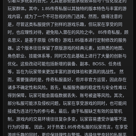
引着众多玩家的目光，尤其是那些追求极致体验与个性化设定的
玩家群体。其中，1.85传奇私服以其独特的版本特色与丰富的游
戏内容，成为了一个不可忽视的热门选择。然而，值得注意的
是，尽管这类私服提供了别样的游戏乐趣，但玩家在享受的同
时，也应理性对待，避免陷入潜在的风险之中。 85传奇私服，顾
名思义，是基于原版《传奇》游戏1.85版本进行定制修改的服务
器。这个版本往往保留了原版游戏的经典元素，如熟悉的地图、
角色职业、技能体系等，同时又在此基础上进行了大量的创新与
优化。这些改动可能包括新增的装备、副本、BOSS、任务线
等，旨在为玩家带来更加丰富的游戏体验和更高的挑战性。 然
而，需要强调的是，传奇私服虽好，但并非官方运营，因此存在
诸多不确定性和风险。首先，私服服务器的稳定性与安全性难以
得到保障，玩家可能会面临数据丢失、账号被盗等风险。其次，
部分私服可能涉及侵权问题，玩家在享受游戏的同时，也可能间
接成为违法行为的参与者。最后，由于私服缺乏有效的监管机
制，游戏内的交易环境往往复杂多变，玩家容易遭受诈骗等不法
行为的侵害。 因此，对于热爱1.85传奇私服的玩家而言，在享受
游戏乐趣的同时，更应保持理性与警惕。选择信誉良好的私服平