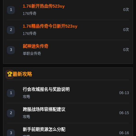
1.76新开热血传523sy
1
0次
176传奇
1.76精品传奇今日新开523sy
2
0次
176传奇
弑神迷失传奇
3
0次
单职业传奇
最新攻略
行会攻城报名与奖励说明
1
06-13
攻略
跨服战场阵容搭配建议
2
06-15
攻略
新手前期资源怎么分配
3
06-16