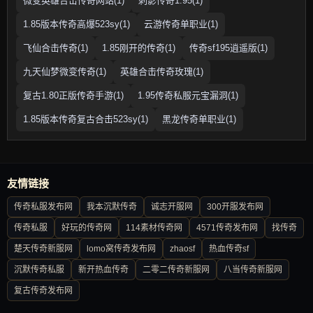
微变英雄合击传奇网站(1)
刺影传奇1.95(1)
1.85版本传奇高爆523sy(1)
云游传奇单职业(1)
飞仙合击传奇(1)
1.85刚开的传奇(1)
传奇sf195逍遥版(1)
九天仙梦微变传奇(1)
英雄合击传奇玫瑰(1)
复古1.80正版传奇手游(1)
1.95传奇私服元宝漏洞(1)
1.85版本传奇复古合击523sy(1)
黑龙传奇单职业(1)
友情链接
传奇私服发布网
我本沉默传奇
诚志开服网
300开服发布网
传奇私服
好玩的传奇网
114素材传奇网
4571传奇发布网
找传奇
楚天传奇新服网
lomo窝传奇发布网
zhaosf
热血传奇sf
沉默传奇私服
新开热血传奇
二零二传奇新服网
八当传奇新服网
复古传奇发布网