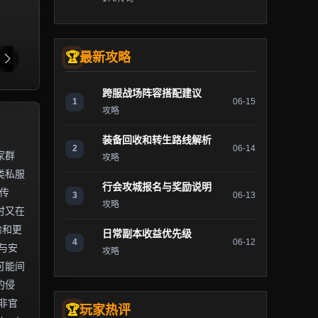
最新攻略
跨服战场阵容搭配建议
1
06-15
攻略
装备回收和转生路线解析
2
06-14
家群
攻略
类私服
行会攻城报名与奖励说明
传
3
06-13
攻略
时又在
验和更
日常副本收益优先级
4
06-12
与安
攻略
可能间
的侵
非官
玩家热评