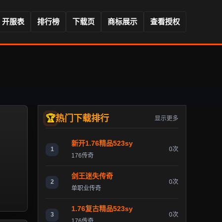
开服表
排行榜
下载页
商标展示
查看授权
热门下载排行
显示更多
新开1.76精品523sy
1
0次
176传奇
剑王迷失传奇
2
0次
单职业传奇
1.76复古精品523sy
3
0次
176传奇