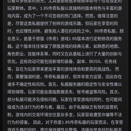
引着众多玩家的目光，尤其是那些追求极致体验与个性化设定的
玩家群体。其中，1.85传奇私服以其独特的版本特色与丰富的游
戏内容，成为了一个不可忽视的热门选择。然而，值得注意的
是，尽管这类私服提供了别样的游戏乐趣，但玩家在享受的同
时，也应理性对待，避免陷入潜在的风险之中。 85传奇私服，顾
名思义，是基于原版《传奇》游戏1.85版本进行定制修改的服务
器。这个版本往往保留了原版游戏的经典元素，如熟悉的地图、
角色职业、技能体系等，同时又在此基础上进行了大量的创新与
优化。这些改动可能包括新增的装备、副本、BOSS、任务线
等，旨在为玩家带来更加丰富的游戏体验和更高的挑战性。 然
而，需要强调的是，传奇私服虽好，但并非官方运营，因此存在
诸多不确定性和风险。首先，私服服务器的稳定性与安全性难以
得到保障，玩家可能会面临数据丢失、账号被盗等风险。其次，
部分私服可能涉及侵权问题，玩家在享受游戏的同时，也可能间
接成为违法行为的参与者。最后，由于私服缺乏有效的监管机
制，游戏内的交易环境往往复杂多变，玩家容易遭受诈骗等不法
行为的侵害。 因此，对于热爱1.85传奇私服的玩家而言，在享受
游戏乐趣的同时，更应保持理性与警惕。选择信誉良好的私服平