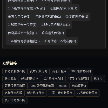
传奇英雄合击名字(1)
1.95皓月传奇下载(1)
1.85版本传奇摆摊523sy(1)
黑鹰传奇195下集(1)
誓言合击传奇(1)
单职业吃鸡传奇(1)
微变传世传奇(1)
1.80追龙合击传奇(1)
1.85传奇梧州大陆(1)
传奇英雄合击技能(1)
鸠鸠迷失传奇(1)
1.76版传奇手游超变(1)
新开传奇1.95发布网(1)
友情链接
传奇私服发布网
我本沉默传奇
诚志开服网
300开服发布网
传奇私服
好玩的传奇网
114素材传奇网
4571传奇发布网
找传奇
楚天传奇新服网
lomo窝传奇发布网
zhaosf
热血传奇sf
沉默传奇私服
新开热血传奇
二零二传奇新服网
八当传奇新服网
复古传奇发布网