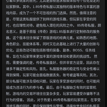
引着众多玩家的目光，尤其是那些追求极致体验与个性化设定的
玩家群体。其中，1.85传奇私服以其独特的版本特色与丰富的游
戏内容，成为了一个不可忽视的热门选择。然而，值得注意的
是，尽管这类私服提供了别样的游戏乐趣，但玩家在享受的同
时，也应理性对待，避免陷入潜在的风险之中。 85传奇私服，顾
名思义，是基于原版《传奇》游戏1.85版本进行定制修改的服务
器。这个版本往往保留了原版游戏的经典元素，如熟悉的地图、
角色职业、技能体系等，同时又在此基础上进行了大量的创新与
优化。这些改动可能包括新增的装备、副本、BOSS、任务线
等，旨在为玩家带来更加丰富的游戏体验和更高的挑战性。 然
而，需要强调的是，传奇私服虽好，但并非官方运营，因此存在
诸多不确定性和风险。首先，私服服务器的稳定性与安全性难以
得到保障，玩家可能会面临数据丢失、账号被盗等风险。其次，
部分私服可能涉及侵权问题，玩家在享受游戏的同时，也可能间
接成为违法行为的参与者。最后，由于私服缺乏有效的监管机
制，游戏内的交易环境往往复杂多变，玩家容易遭受诈骗等不法
行为的侵害。 因此，对于热爱1.85传奇私服的玩家而言，在享受
游戏乐趣的同时，更应保持理性与警惕。选择信誉良好的私服平