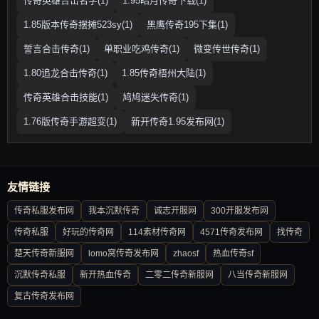
传奇英雄合击名字(1)
1.95皓月传奇下载(1)
1.85版本传奇摆摊523sy(1)
黑鹰传奇195下集(1)
誓言合击传奇(1)
单职业吃鸡传奇(1)
微变传世传奇(1)
1.80追龙合击传奇(1)
1.85传奇梧州大陆(1)
传奇英雄合击技能(1)
鸠鸠迷失传奇(1)
1.76版传奇手游超变(1)
新开传奇1.95发布网(1)
友情链接
传奇私服发布网
我本沉默传奇
诚志开服网
300开服发布网
传奇私服
好玩的传奇网
114素材传奇网
4571传奇发布网
找传奇
楚天传奇新服网
lomo窝传奇发布网
zhaosf
热血传奇sf
沉默传奇私服
新开热血传奇
二零二传奇新服网
八当传奇新服网
复古传奇发布网