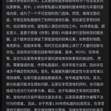
引着众多玩家的目光，尤其是那些追求极致体验与个性化设定的
玩家群体。其中，1.85传奇私服以其独特的版本特色与丰富的游
戏内容，成为了一个不可忽视的热门选择。然而，值得注意的
是，尽管这类私服提供了别样的游戏乐趣，但玩家在享受的同
时，也应理性对待，避免陷入潜在的风险之中。 85传奇私服，顾
名思义，是基于原版《传奇》游戏1.85版本进行定制修改的服务
器。这个版本往往保留了原版游戏的经典元素，如熟悉的地图、
角色职业、技能体系等，同时又在此基础上进行了大量的创新与
优化。这些改动可能包括新增的装备、副本、BOSS、任务线
等，旨在为玩家带来更加丰富的游戏体验和更高的挑战性。 然
而，需要强调的是，传奇私服虽好，但并非官方运营，因此存在
诸多不确定性和风险。首先，私服服务器的稳定性与安全性难以
得到保障，玩家可能会面临数据丢失、账号被盗等风险。其次，
部分私服可能涉及侵权问题，玩家在享受游戏的同时，也可能间
接成为违法行为的参与者。最后，由于私服缺乏有效的监管机
制，游戏内的交易环境往往复杂多变，玩家容易遭受诈骗等不法
行为的侵害。 因此，对于热爱1.85传奇私服的玩家而言，在享受
游戏乐趣的同时，更应保持理性与警惕。选择信誉良好的私服平