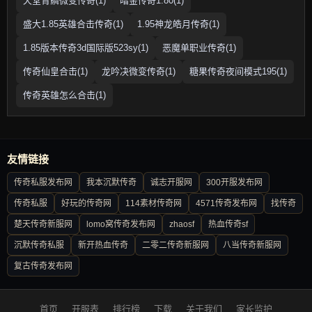
天堂青鳞微变传奇(1)
暗金传奇1.80(1)
盛大1.85英雄合击传奇(1)
1.95神龙皓月传奇(1)
1.85版本传奇3d国际版523sy(1)
恶魔单职业传奇(1)
传奇仙皇合击(1)
龙吟决微变传奇(1)
糖果传奇夜间模式195(1)
传奇英雄怎么合击(1)
友情链接
传奇私服发布网
我本沉默传奇
诚志开服网
300开服发布网
传奇私服
好玩的传奇网
114素材传奇网
4571传奇发布网
找传奇
楚天传奇新服网
lomo窝传奇发布网
zhaosf
热血传奇sf
沉默传奇私服
新开热血传奇
二零二传奇新服网
八当传奇新服网
复古传奇发布网
首页
开服表
排行榜
下载
关于我们
家长监护