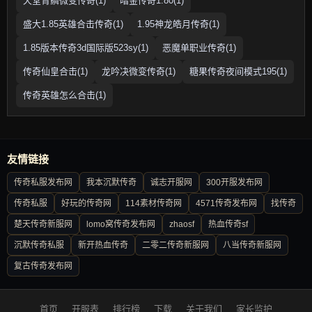
天堂青鳞微变传奇(1)
暗金传奇1.80(1)
盛大1.85英雄合击传奇(1)
1.95神龙皓月传奇(1)
1.85版本传奇3d国际版523sy(1)
恶魔单职业传奇(1)
传奇仙皇合击(1)
龙吟决微变传奇(1)
糖果传奇夜间模式195(1)
传奇英雄怎么合击(1)
友情链接
传奇私服发布网
我本沉默传奇
诚志开服网
300开服发布网
传奇私服
好玩的传奇网
114素材传奇网
4571传奇发布网
找传奇
楚天传奇新服网
lomo窝传奇发布网
zhaosf
热血传奇sf
沉默传奇私服
新开热血传奇
二零二传奇新服网
八当传奇新服网
复古传奇发布网
首页
开服表
排行榜
下载
关于我们
家长监护