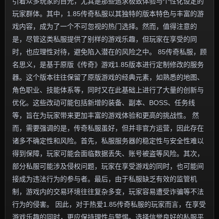
引着众多玩家的目光，尤其是那些追求极致体验与个性化设定的
玩家群体。其中，1.85传奇私服以其独特的版本特色与丰富的游
戏内容，成为了一个不可忽视的热门选择。然而，值得注意的
是，尽管这类私服提供了别样的游戏乐趣，但玩家在享受的同
时，也应理性对待，避免陷入潜在的风险之中。 85传奇私服，顾
名思义，是基于原版《传奇》游戏1.85版本进行定制修改的服务
器。这个版本往往保留了原版游戏的经典元素，如熟悉的地图、
角色职业、技能体系等，同时又在此基础上进行了大量的创新与
优化。这些改动可能包括新增的装备、副本、BOSS、任务线
等，旨在为玩家带来更加丰富的游戏体验和更高的挑战性。 然
而，需要强调的是，传奇私服虽好，但并非官方运营，因此存在
诸多不确定性和风险。首先，私服服务器的稳定性与安全性难以
得到保障，玩家可能会面临数据丢失、账号被盗等风险。其次，
部分私服可能涉及侵权问题，玩家在享受游戏的同时，也可能间
接成为违法行为的参与者。最后，由于私服缺乏有效的监管机
制，游戏内的交易环境往往复杂多变，玩家容易遭受诈骗等不法
行为的侵害。 因此，对于热爱1.85传奇私服的玩家而言，在享受
游戏乐趣的同时，更应保持理性与警惕。选择信誉良好的私服平