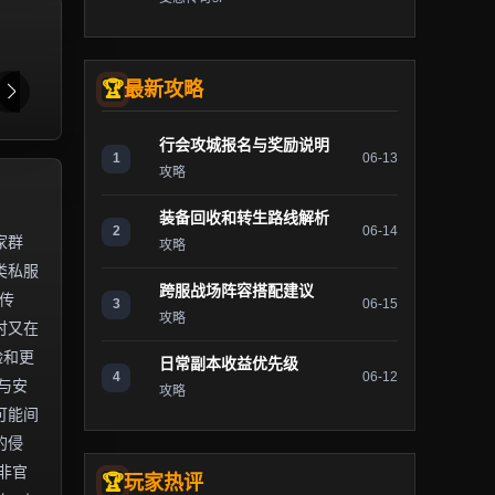
最新攻略
行会攻城报名与奖励说明
1
06-13
攻略
装备回收和转生路线解析
2
06-14
家群
攻略
类私服
跨服战场阵容搭配建议
传
3
06-15
攻略
时又在
验和更
日常副本收益优先级
4
06-12
与安
攻略
可能间
的侵
非官
玩家热评