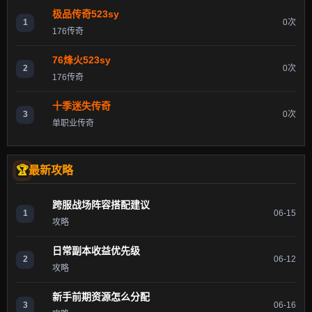
极品传奇523sy
1
0次
176传奇
76烽火523sy
2
0次
176传奇
十季迷失传奇
3
0次
单职业传奇
最新攻略
跨服战场阵容搭配建议
1
06-15
攻略
日常副本收益优先级
2
06-12
攻略
新手前期资源怎么分配
3
06-16