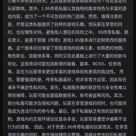
引着众多玩家的目光，尤其是那些追求极致体验与个性化设定的
玩家群体。其中，1.85传奇私服以其独特的版本特色与丰富的游
戏内容，成为了一个不可忽视的热门选择。然而，值得注意的
是，尽管这类私服提供了别样的游戏乐趣，但玩家在享受的同
时，也应理性对待，避免陷入潜在的风险之中。 85传奇私服，顾
名思义，是基于原版《传奇》游戏1.85版本进行定制修改的服务
器。这个版本往往保留了原版游戏的经典元素，如熟悉的地图、
角色职业、技能体系等，同时又在此基础上进行了大量的创新与
优化。这些改动可能包括新增的装备、副本、BOSS、任务线
等，旨在为玩家带来更加丰富的游戏体验和更高的挑战性。 然
而，需要强调的是，传奇私服虽好，但并非官方运营，因此存在
诸多不确定性和风险。首先，私服服务器的稳定性与安全性难以
得到保障，玩家可能会面临数据丢失、账号被盗等风险。其次，
部分私服可能涉及侵权问题，玩家在享受游戏的同时，也可能间
接成为违法行为的参与者。最后，由于私服缺乏有效的监管机
制，游戏内的交易环境往往复杂多变，玩家容易遭受诈骗等不法
行为的侵害。 因此，对于热爱1.85传奇私服的玩家而言，在享受
游戏乐趣的同时，更应保持理性与警惕。选择信誉良好的私服平