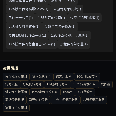
微变英雄合击传奇网站(1)
刺影传奇1.95(1)
1.85版本传奇高爆523sy(1)
云游传奇单职业(1)
飞仙合击传奇(1)
1.85刚开的传奇(1)
传奇sf195逍遥版(1)
九天仙梦微变传奇(1)
英雄合击传奇玫瑰(1)
复古1.80正版传奇手游(1)
1.95传奇私服元宝漏洞(1)
1.85版本传奇复古合击523sy(1)
黑龙传奇单职业(1)
友情链接
传奇私服发布网
我本沉默传奇
诚志开服网
300开服发布网
传奇私服
好玩的传奇网
114素材传奇网
4571传奇发布网
找传奇
楚天传奇新服网
lomo窝传奇发布网
zhaosf
热血传奇sf
沉默传奇私服
新开热血传奇
二零二传奇新服网
八当传奇新服网
复古传奇发布网