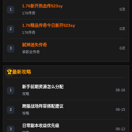
1.76新开热血传523sy
1
0次
176传奇
1.76精品传奇今日新开523sy
2
0次
176传奇
弑神迷失传奇
3
0次
单职业传奇
最新攻略
新手前期资源怎么分配
1
06-16
攻略
跨服战场阵容搭配建议
2
06-15
攻略
日常副本收益优先级
3
06-12