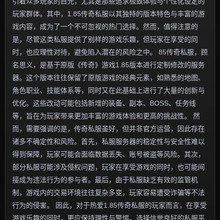
引着众多玩家的目光，尤其是那些追求极致体验与个性化设定的
玩家群体。其中，1.85传奇私服以其独特的版本特色与丰富的游
戏内容，成为了一个不可忽视的热门选择。然而，值得注意的
是，尽管这类私服提供了别样的游戏乐趣，但玩家在享受的同
时，也应理性对待，避免陷入潜在的风险之中。 85传奇私服，顾
名思义，是基于原版《传奇》游戏1.85版本进行定制修改的服务
器。这个版本往往保留了原版游戏的经典元素，如熟悉的地图、
角色职业、技能体系等，同时又在此基础上进行了大量的创新与
优化。这些改动可能包括新增的装备、副本、BOSS、任务线
等，旨在为玩家带来更加丰富的游戏体验和更高的挑战性。 然
而，需要强调的是，传奇私服虽好，但并非官方运营，因此存在
诸多不确定性和风险。首先，私服服务器的稳定性与安全性难以
得到保障，玩家可能会面临数据丢失、账号被盗等风险。其次，
部分私服可能涉及侵权问题，玩家在享受游戏的同时，也可能间
接成为违法行为的参与者。最后，由于私服缺乏有效的监管机
制，游戏内的交易环境往往复杂多变，玩家容易遭受诈骗等不法
行为的侵害。 因此，对于热爱1.85传奇私服的玩家而言，在享受
游戏乐趣的同时，更应保持理性与警惕。选择信誉良好的私服平