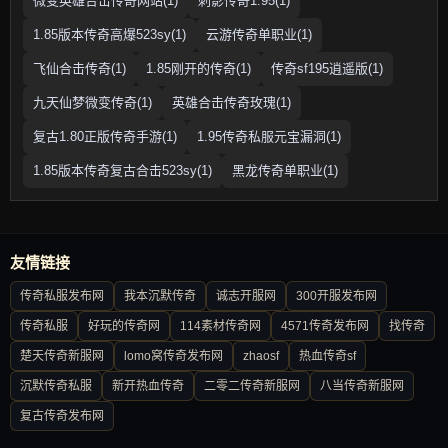
微变英雄合击传奇网站(1)
刺影传奇1.95(1)
1.85版本传奇高爆523sy(1)
云游传奇单职业(1)
飞仙合击传奇(1)
1.85刚开的传奇(1)
传奇sf195逍遥版(1)
九天仙梦微变传奇(1)
英雄合击传奇玫瑰(1)
复古1.80正版传奇手游(1)
1.95传奇私服元宝漏洞(1)
1.85版本传奇复古合击523sy(1)
黑龙传奇单职业(1)
友情链接
传奇私服发布网
我本沉默传奇
诚志开服网
300开服发布网
传奇私服
好玩的传奇网
114素材传奇网
4571传奇发布网
找传奇
楚天传奇新服网
lomo窝传奇发布网
zhaosf
热血传奇sf
沉默传奇私服
新开热血传奇
二零二传奇新服网
八当传奇新服网
复古传奇发布网