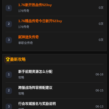
1.76新开热血传523sy
1
0次
176传奇
1.76精品传奇今日新开523sy
2
0次
176传奇
弑神迷失传奇
3
0次
单职业传奇
最新攻略
新手前期资源怎么分配
1
06-16
攻略
跨服战场阵容搭配建议
2
06-15
攻略
行会攻城报名与奖励说明
3
06-13