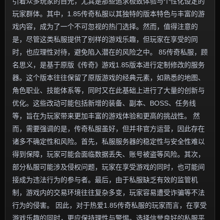
引着众多玩家的目光，尤其是那些追求极致体验与个性化设定的
玩家群体。其中，1.85传奇私服以其独特的版本特色与丰富的游
戏内容，成为了一个不可忽视的热门选择。然而，值得注意的
是，尽管这类私服提供了别样的游戏乐趣，但玩家在享受的同
时，也应理性对待，避免陷入潜在的风险之中。 85传奇私服，顾
名思义，是基于原版《传奇》游戏1.85版本进行定制修改的服务
器。这个版本往往保留了原版游戏的经典元素，如熟悉的地图、
角色职业、技能体系等，同时又在此基础上进行了大量的创新与
优化。这些改动可能包括新增的装备、副本、BOSS、任务线
等，旨在为玩家带来更加丰富的游戏体验和更高的挑战性。 然
而，需要强调的是，传奇私服虽好，但并非官方运营，因此存在
诸多不确定性和风险。首先，私服服务器的稳定性与安全性难以
得到保障，玩家可能会面临数据丢失、账号被盗等风险。其次，
部分私服可能涉及侵权问题，玩家在享受游戏的同时，也可能间
接成为违法行为的参与者。最后，由于私服缺乏有效的监管机
制，游戏内的交易环境往往复杂多变，玩家容易遭受诈骗等不法
行为的侵害。 因此，对于热爱1.85传奇私服的玩家而言，在享受
游戏乐趣的同时，更应保持理性与警惕。选择信誉良好的私服平