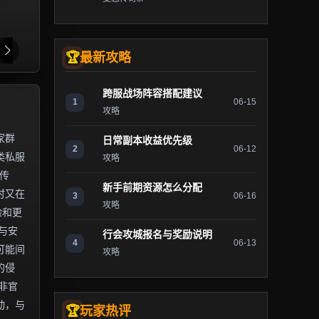
最新攻略
跨服战场阵容搭配建议
1
06-15
攻略
家群
日常副本收益优先级
2
06-12
类私服
攻略
传
新手前期资源怎么分配
时又在
3
06-16
攻略
验和更
与安
行会攻城报名与奖励说明
4
06-13
可能间
攻略
的侵
非官
动，与
玩家热评