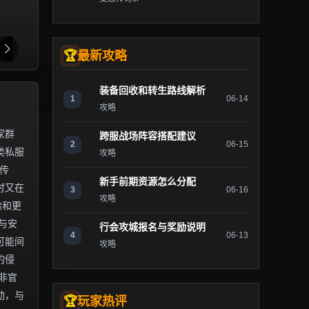
最新攻略
装备回收和转生路线解析
1
06-14
攻略
家群
跨服战场阵容搭配建议
2
06-15
类私服
攻略
传
新手前期资源怎么分配
时又在
3
06-16
攻略
验和更
与安
行会攻城报名与奖励说明
4
06-13
可能间
攻略
的侵
非官
动，与
玩家热评