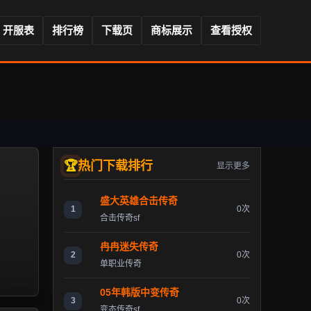
开服表
排行榜
下载页
商标展示
查看授权
热门下载排行
显示更多
盛大英雄合击传奇
1
0次
合击传奇sf
冉冉迷失传奇
2
0次
单职业传奇
05年韩版中变传奇
3
0次
变态传奇sf